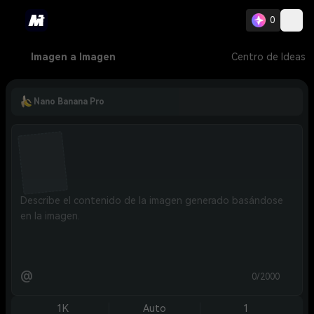
0
Imagen a Imagen
Centro de Ideas
Nano Banana Pro
@
0/2000
1K
Auto
1