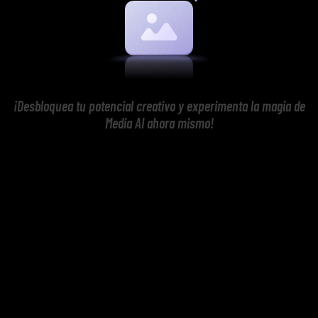
¡Desbloquea tu potencial creativo y experimenta la magia de
Media AI ahora mismo!