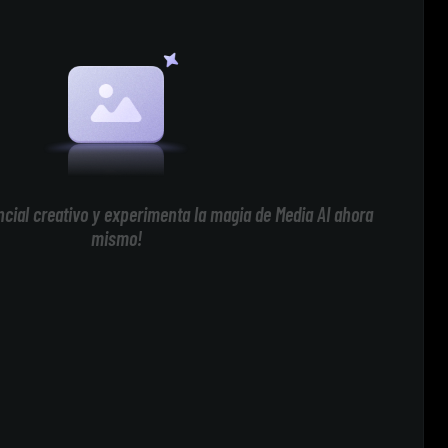
cial creativo y experimenta la magia de Media AI ahora
mismo!