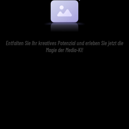
Entfalten Sie Ihr kreatives Potenzial und erleben Sie jetzt die
Magie der Media-KI!