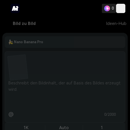
0
Bild zu Bild
Ideen-Hub
Nano Banana Pro
@
0/2000
1K
Auto
1