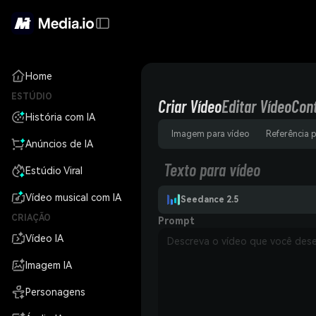
Home
ESTÚDIO
Criar Vídeo
Editar Vídeo
Con
História com IA
Imagem para vídeo
Referência 
Anúncios de IA
Texto para vídeo
Estúdio Viral
Vídeo musical com IA
Seedance 2.5
CRIAÇÃO
Prompt
Vídeo IA
Imagem IA
Personagens