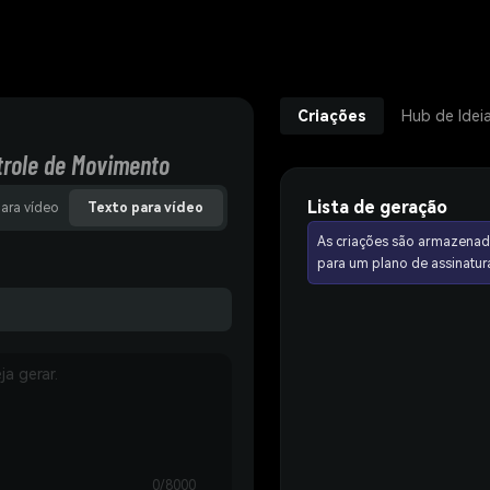
Criações
Hub de Idei
trole de Movimento
Lista de geração
para vídeo
Texto para vídeo
As criações são armazenad
para um plano de assinat
0/8000