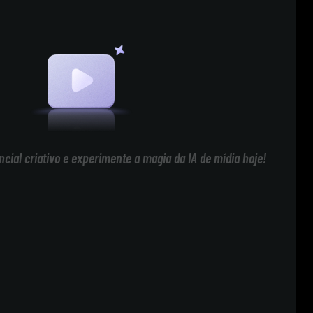
cial criativo e experimente a magia da IA de mídia hoje!