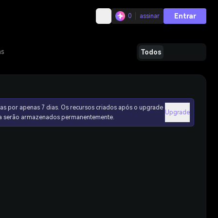
Entrar
0
assinar
as
Todos
as por apenas 7 dias. Os recursos criados após o upgrade
Upgrade
ura serão armazenados permanentemente.