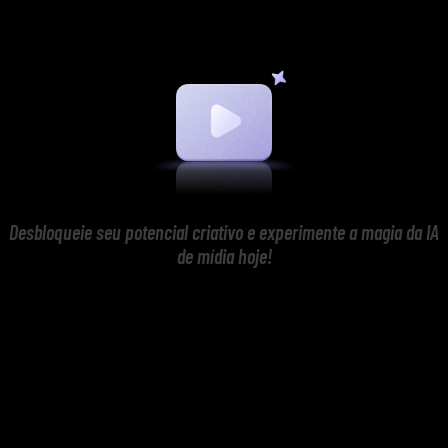
Desbloqueie seu potencial criativo e experimente a magia da IA
de mídia hoje!