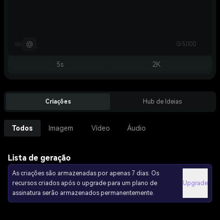
@
0/5000
5s
2K
Criações
Hub de Ideias
Todos
Imagem
Vídeo
Áudio
Lista de geração
As criações são armazenadas por apenas 7 dias. Os
recursos criados após o upgrade para um plano de
Upgrade
assinatura serão armazenados permanentemente.