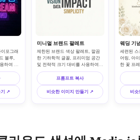
미니멀 브랜드 팔레트
웨딩 기
타이포그래
제한된 브랜드 색상 팔레트, 깔끔
세련된 스
 블루, 
한 기하학적 글꼴, 프리미엄 공간 
어링, 아
용하여 네
및 전략적 크기 대비를 사용하여 
한 꽃 프
 구름을 
브랜드 워드 클라우드를 디자인하
한 미학을
기찬 간격, 
여 핵심 메시지를 강조합니다. 
있는 문구
사
프롬프트 복사
적인 나이
Instagram 회전목마, 피치 데크, 웹
구름을 생
은 분위기
사이트 또는 브랜드 캠페인 비주얼
고 감정적
기 ↗
비슷한 이미지 만들기 ↗
비슷
앨범에서 영
에 적합한 균형 잡힌 구성으로 편
상태로 유
소셜 미디
집적이고 세련되고 현대적인 모습
어를 눈에
 극적이고 
을 유지하세요.
초월한 기
눈에 띄게 
요.