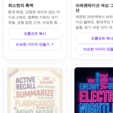
최소한의 흑백
프레젠테이션 색상 
션
흰색 배경, 선명한 세리프 없는 타
세련된 파란색에서 보라
이포그래피, 명확한 키워드 크기 
이션 팔레트, 현대적인 
계층, 균형 잡힌 간격, 미묘한 회색 
글꼴, 읽기 쉬운 단어 크기
악센트, 깔끔한 중심 구성을 사용
넉넉한 공백 공간 및 중
하여 내 텍스트에서 깨끗한 흑백 
프롬프트 복사
웃을 사용하여 프레젠테
단어 구름을 생성합니다. 전반적인 
프롬프트 복
이드에 대한 전문적인 
모습을 미니멀하고 전문적이며 읽
비슷한 이미지 만들기 ↗
드를 만듭니다. 세련되고
기 쉽고 보고서, 연구 요약 또는 프
비슷한 이미지 만들
스 친화적이며, 시각적으
레젠테이션 슬라이드에 적합하도
잡혀 있고, 기조연설, 워
록 유지하세요.
팅 프레젠테이션에 충분
게 만드세요.