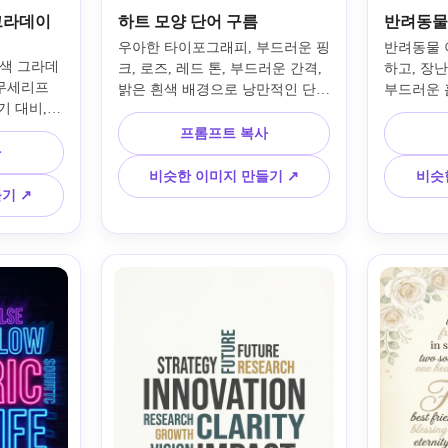
그라데이
하트 모양 단어 구름
반려동물
우아한 타이포그래피, 부드러운 핑
반려동물 
색 그라데
크, 로즈, 레드 톤, 부드러운 간격, 
하고, 장
무세리프 
밝은 흰색 배경으로 낭만적인 단어
부드러운 흙
 대비, 
를 사용하여 하트 모양의 단어 구
악센트, 
앙 레이아
름을 디자인합니다. 실루엣을 명확
특징으로 
프롬프트 복사
이션 슬라
사
하고 대칭적이며 따뜻하고 선물 가
름을 만듭
단어 클라우
능하며 기념일, 결혼식 또는 개인
수 있게 
비슷한 이미지 만들기 ↗
비슷
, 비즈니
화된 기념품에 완벽하게 유지하면
포장하고,
기 ↗
로 균형 
서 가장 의미 있는 단어를 더 큰 글
을 유지하
크숍, 마케
자로 강조하세요.
물 또는 
히 선명하
니다.