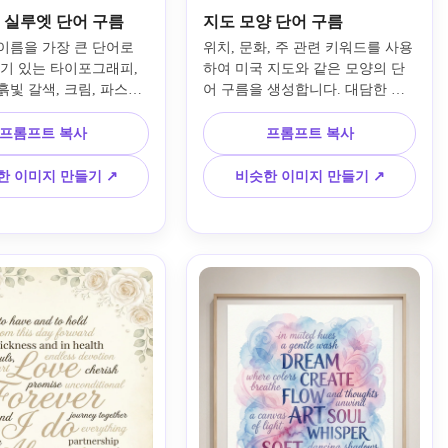
 실루엣 단어 구름
지도 모양 단어 구름
이름을 가장 큰 단어로 
위치, 문화, 주 관련 키워드를 사용
난기 있는 타이포그래피, 
하여 미국 지도와 같은 모양의 단
빛 갈색, 크림, 파스텔 
어 구름을 생성합니다. 대담한 읽
매력적인 개인화된 구성을 
기 쉬운 글꼴, 세련된 빨간색, 파란
하는 개 모양의 단어 구
색, 중립적인 악센트, 깔끔한 인포
프롬프트 복사
프롬프트 복사
니다. 실루엣을 알아볼 
그래픽 스타일, 강력한 시각적 계
유지하고, 레이아웃을 잘 
층 구조를 사용하세요. 개요를 알
한 이미지 만들기 ↗
비슷한 이미지 만들기 ↗
 분위기를 애정과 아늑함
아볼 수 있고, 간격을 정리하고, 결
며, 반려동물 기념품, 선
과를 교육, 여행 또는 지리 프로젝
홈 데코 프린트에 적합합
트에 적합하도록 유지하세요.