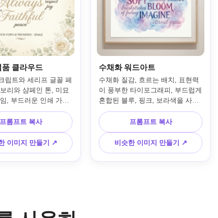
념품 클라우드
수채화 워드아트
크립트와 세리프 글꼴 페
수채화 질감, 흐르는 배치, 표현력
이보리와 샴페인 톤, 미묘
이 풍부한 타이포그래피, 부드럽게 
레임, 부드러운 인쇄 가능
혼합된 블루, 핑크, 보라색을 사용
 사용하여 서약과 의미 
하여 제 시에서 예술적인 단어 구
로 우아한 결혼식 단어 
름을 만드세요. 부드러운 붓과 같
프롬프트 복사
프롬프트 복사
성하세요. 구성을 우아하
은 전환, 레이어드된 투명도, 몽환
으로 따뜻하며 균형 잡힌 
적이고 우아하며 창의적인 느낌을 
한 이미지 만들기 ↗
비슷한 이미지 만들기 ↗
지하고, 가장 중요한 단
주는 갤러리 스타일의 구성을 추가
 띄게 표시하여 시대를 
하면서도 주요 단어를 읽기 쉽고 
념품 디자인을 연출하세
시각적으로 조화롭게 유지합니다.