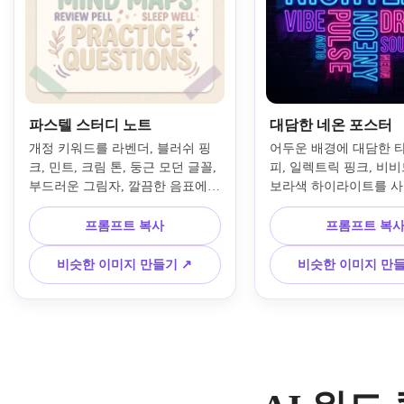
파스텔 스터디 노트
대담한 네온 포스터
개정 키워드를 라벤더, 블러쉬 핑
어두운 배경에 대담한 
크, 민트, 크림 톤, 둥근 모던 글꼴, 
피, 일렉트릭 핑크, 비비드
부드러운 그림자, 깔끔한 음표에서 
보라색 하이라이트를 사
영감을 받은 구성으로 파스텔 미적 
온 포스터 스타일의 단어
단어 구름으로 바꿔보세요. 부드러
만듭니다. 높은 대비, 활
프롬프트 복사
프롬프트 복
운 색상 코딩과 학생, 기획자 및 사
강력한 초점 단어, 현대
회적 공유에 완벽한 공부 친화적인 
트라이프에서 영감을 받
비슷한 이미지 만들기 ↗
비슷한 이미지 만들
분위기로 레이아웃을 통풍이 잘되
를 더하세요. 포스터, 
고 읽기 쉽고 차분하게 유지하세
감을 받은 그래픽 또는 
요.
어 콘텐츠를 위해 작품을
표현적이며 시각적으로 
만드세요.