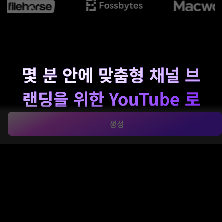
몇 분 안에 맞춤형 채널 브
랜딩을 위한 YouTube 로
고 메이커
생성
Media.io를 사용하여 간단한 프롬프트로 오리지널
YouTube-ready 로고 컨셉을 만드세요. 채널 아바타, 워터
마크 및 소셜 브랜딩을 위해 고해상도로 대담한 게임 엠블
럼, 깔끔한 미니멀리스트 마크, 크리에이터 워드마크 및 프
로필 사진 친화적인 디자인을 생성하세요.