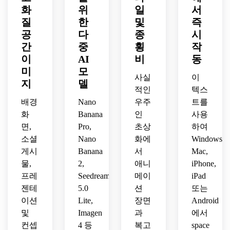
모양, 
트, 
선명
무드, 
경 디
화
위
일
서
향수
광범
한 디
깔끔
테일, 
질
한
및
즉
를 불
위한 
테일, 
한 라
판타
공
다
종
시
러일
구성, 
프리
인 워
지 
간
중
횡
작
으키
선명
미엄 
크, 
SF 
이
AI
비
동
는 질
한 망
우주 
풍부
매트 
감, 
원경 
미
모
사진 
한 디
페인
사실
이
수집 
사진 
룩.
테일 
지
델
팅이 
적인
텍스
가능
미학, 
배경, 
있는 
한 벽 
경외
배경
Nano
우주
트를
세련
초현
예술 
감이 
화
Banana
된 현
인
사용
실적
품질
넘치
대 애
인 우
면,
Pro,
초상
하여
을 특
는 분
니메
주 풍
소셜
Nano
화에
Windows,
징으
위기, 
이션 
경.
게시
Banana
서
Mac,
로 하
프리
일러
물,
2,
애니
iPhone,
는 복
미엄 
스트
프레
Seedream
메이
iPad
고풍 
고해
레이
미래
상도 
젠테
5.0
션
또는
션.
주의 
우주 
이션
Lite,
장면
Android
우주 
이미
및
Imagen
과
에서
여행 
지.
컨셉
4 등
복고
space