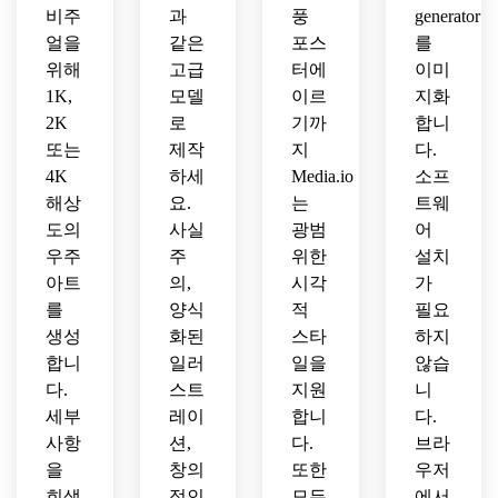
포스
비주
과
풍
generator
터.
얼을
같은
포스
를
위해
고급
터에
이미
1K,
모델
이르
지화
2K
로
기까
합니
또는
제작
지
다.
4K
하세
Media.io
소프
해상
요.
는
트웨
도의
사실
광범
어
우주
주
위한
설치
아트
의,
시각
가
를
양식
적
필요
생성
화된
스타
하지
합니
일러
일을
않습
다.
스트
지원
니
세부
레이
합니
다.
사항
션,
다.
브라
을
창의
또한
우저
희생
적인
모든
에서