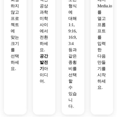
하지
공상
형식
Media.io
않고
과학
에
를
프로
미학
대해
열고
젝트
사이
1:1,
프롬
에
에서
9:16,
프트
맞는
전환
16:9,
를
크기
하세
3:4
입력
를
요.
등과
한
선택
공간
같은
다음
하세
발전
종횡
만들
요.
기
아
비를
기를
이디
선택
시작
어.
할
하세
수
요.
있습
니
다.