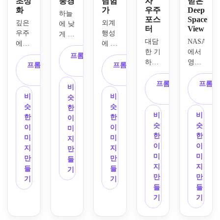
초상
풍경
탐험
자
받은
화
가
우주
Deep
하늘
포스
Space
깊은 
외계 
에 낮
터
View
우주
행성
게 매
대담
NASA
에서 
에 서 
달린 
한 기
에서 
표류
있는 
거대
프롬프트 복
하학
영감
하는 
애니
프롬프트 복
한 행
프롬프트 복
사
적 행
을 받
사실
메이
사
성, 
사
성, 
은 심
프롬프트 복
프롬프
적인 
션 스
반사 
비
세련
층 우
사
우주 
타일
지형 
비
비
슷
된 로
주 이
비행
의 우
위로 
슷
슷
한
켓 실
미지, 
비
비
사, 
주 탐
굴러
한
한
이
루엣, 
빛나
슷
슷
중심 
험가, 
가는 
이
이
미
빈티
는 성
한
한
영화 
역동
빛나
미
미
지
지 프
운 구
이
이
구성, 
적인 
는 안
지
지
만
린트 
름, 
미
미
먼 별
전신 
개, 
만
만
들
그레
빽빽
지
지
을 잡
구성, 
지평
들
들
기
인, 
한 별
만
만
는 반
빛나
선에 
기
기
강력
장, 
들
들
사 헬
는 악
있는 
한 부
먼 은
기
기
멧 바
센트
외계 
정적
하, 
이저, 
가 있
산, 
인 공
극적
피사
는 미
무지