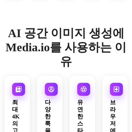
간이 
인 색
체 뒤
래 정
개 은
있는 
상이 
에 빛
장, 
하 구
균형 
어우
나는 
극적
름, 
잡힌 
러진 
파란
인 별
선명
AI 공간 이미지 생성에
포스
과학
색과 
이 가
한 분
터 구
적 사
보라
득한 
홍색, 
성, 
실주
색 성
하늘, 
Media.io를 사용하는 이
파란
주황
의, 
운, 
먼 고
색, 
색, 
매우 
미묘
리 행
보라
유
청록
상세
한 림 
성, 
색 팔
색, 
한 우
조명, 
셀 음
레트, 
크림
주 질
사실
영 렌
부드
색 팔
감, 
적인 
더링, 
러운 
레트, 
풍부
정장 
생생
대기 
중세 
한 블
질감, 
한 은
조명, 
공상
루, 
깊은 
하계 
몽환
최
다
유
브
과학 
마젠
검은 
색상, 
적인 
대
양
연
라
분위
타, 
별 필
에너
분위
4K
한
한
우
기, 
골드 
드, 
지 넘
기, 
날카
하이
의
룩
스
저
높은 
치는 
복잡
로운 
라이
대비, 
영웅 
고
을
타
에
한 환