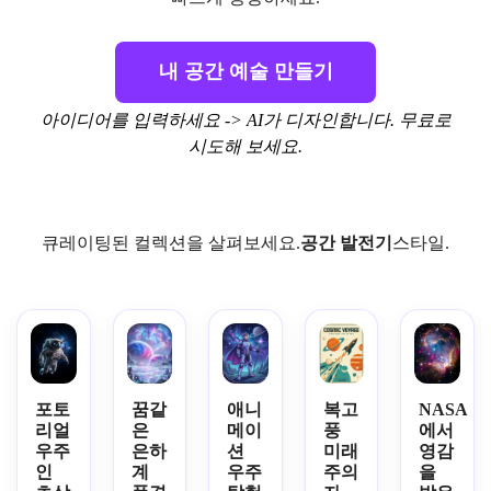
내 공간 예술 만들기
아이디어를 입력하세요 -> AI가 디자인합니다. 무료로
시도해 보세요.
큐레이팅된 컬렉션을 살펴보세요.
공간 발전기
스타일.
포토
꿈같
애니
복고
NASA
리얼
은
메이
풍
에서
우주
은하
션
미래
영감
인
계
우주
주의
을