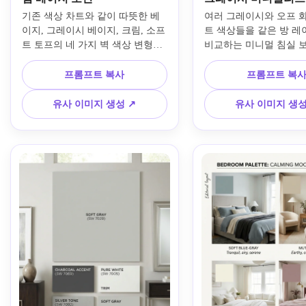
기존 색상 차트와 같이 따뜻한 베
여러 그레이시와 오프 
이지, 그레이시 베이지, 크림, 소프
트 색상들을 같은 방 레
트 토프의 네 가지 벽 색상 변형이 
비교하는 미니멀 침실 
조화롭게 배치된 포토리얼리즘 현
기. 부드러운 스칸디나비아
대 거실입니다. 깔끔한 나란히 배
텍스처 침구, 옅은 나무 
프롬프트 복사
프롬프트 복
치, 오크와 린넨 가구, 부드러운 자
산된 아침 햇살, 선명한
연광, 미묘한 그림자, 표기된 팔레
딩, 깔끔한 페인트 라벨,
유사 이미지 생성 ↗
유사 이미지 생성
트 샘플, 고급스러운 분위기와 에
벽 마감의 차분한 카탈로
디토리얼 인테리어 디자인 보드 품
프레젠테이션을 포함하
질을 활용하세요.