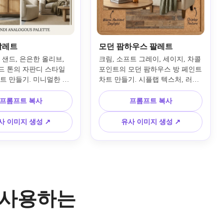
팔레트
모던 팜하우스 팔레트
 샌드, 은은한 올리브, 
크림, 소프트 그레이, 세이지, 차콜 
드 톤의 자판디 스타일 
포인트의 모던 팜하우스 방 페인트 
차트 만들기. 미니멀한 가
차트 만들기. 시플랩 텍스처, 러스
러운 그림자, 촉각적인 직
틱 우드, 포근한 업홀스터리, 따뜻
한 스타일링, 평온한 에디
한 환경광, 표기된 샘플, 큐레이션 
프롬프트 복사
프롬프트 복사
드보드 레이아웃을 사용
데코 장면을 포함하세요. 유사 색
현실적인 마감과 우아한 
상 스킴 공간과 아늑한 가족 공간
사 이미지 생성 ↗
유사 이미지 생성 ↗
벨로 유사 컬러 스킴 인
을 위한 실용적 영감 보드로 제시
낌을 강조합니다.
하세요.
를 사용하는