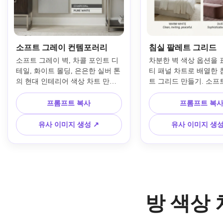
소프트 그레이 컨템포러리
침실 팔레트 그리드
소프트 그레이 벽, 차콜 포인트 디
차분한 벽 색상 옵션을 
테일, 화이트 몰딩, 은은한 실버 톤
티 패널 차트로 배열한 
의 현대 인테리어 색상 차트 만들
트 그리드 만들기. 소프
기. 현실적인 카탈로그 감각, 균형 
레이, 은은한 베이지, 웜 
잡힌 자연광, 세련된 가구, 매끈한 
더스티 모브 변형을 업
프롬프트 복사
프롬프트 복
벽 텍스처, 깔끔한 비교 패널, 현대
코, 레이어드 침구, 부드
적인 라벨을 사용하세요. 현대 집
에디토리얼 레이아웃으
유사 이미지 생성 ↗
유사 이미지 생성
을 위한 세련된 대비와 실용적인 
세요. 현실적이고 정제된 
색상 아이디어에 집중하세요.
비교에 유용한 결과가 
다.
방 색상 