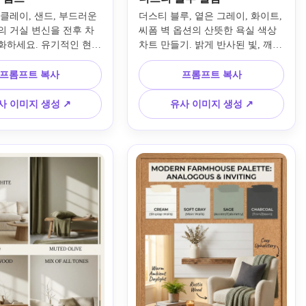
클레이, 샌드, 부드러운 
더스티 블루, 옅은 그레이, 화이트, 
의 거실 변신을 전후 차
씨폼 벽 옵션의 산뜻한 욕실 색상 
화하세요. 유기적인 현대 
차트 만들기. 밝게 반사된 빛, 깨끗
처 플라스터 벽, 따뜻한 
한 타일, 브러시드 메탈 수도꼭지, 
믹 데코, 부드러운 직물, 
신선한 타월, 정돈된 구성, 명확하
프롬프트 복사
프롬프트 복사
벨을 더하세요. 현실적인 
게 표기된 샘플을 포함하세요. 현
과 잡지 품질의 구성을 
실적인 습도에 강한 마감과 평온한 
사 이미지 생성 ↗
유사 이미지 생성 ↗
환영하는 스타일로 만드
분위기로 고급 디자인 보드처럼 표
현하세요.