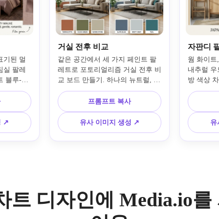
거실 전후 비교
자판디 
표기된 멀
같은 공간에서 세 가지 페인트 팔
웜 화이트,
침실 팔레
레트로 포토리얼리즘 거실 전후 비
내추럴 우
트 블루-그
교 보드 만들기. 하나의 뉴트럴, 하
방 색상 
화이트, 
나의 어스톤 팔레트, 하나의 쿨톤 
구, 부드
홀스터리 데
팔레트, 모던 가구, 큰 창에서 들어
물, 깔끔
사
프롬프트 복사
러운 창빛, 
오는 자연광, 명확한 패널 분할, 시
토리얼 무
로 보여주
각적으로 쉽게 결정할 수 있는 페
하세요. 
 ↗
유사 이미지 생성 ↗
유
분위기, 
인트 칩 라벨을 포함하세요.
팔레트 라
되어야 합니
테리어 느
차트 디자인에 Media.io