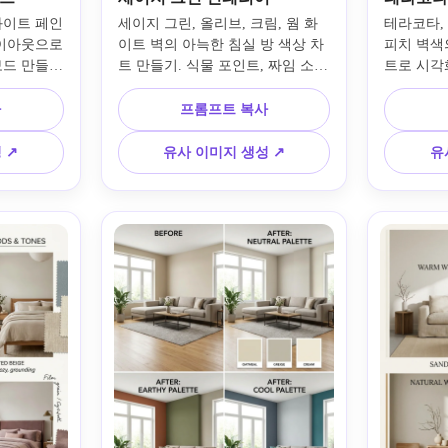
화이트 페인
세이지 그린, 올리브, 크림, 웜 화
테라코타, 
이아웃으로 
이트 벽의 아늑한 침실 방 색상 차
피치 벽색
보드 만들
트 만들기. 식물 포인트, 짜임 소
트로 시각
 데코, 
재, 부드러운 침구, 자연스러운 나
가구, 텍스
디테일, 확
무 가구, 균형 잡힌 햇빛, 표기된 
햇살, 세라
사
프롬프트 복사
 화이트 몰
색상 칩을 Pinterest 스타일 무드 보
팔레트 라
 현실적인 
드에서 보여주세요. 현실적인 소재
색상 전환
 ↗
유사 이미지 생성 ↗
유
그 스타일 
와 은은한 대비로 평온한 분위기를 
유지하며 
세요.
강조합니다.
세요.