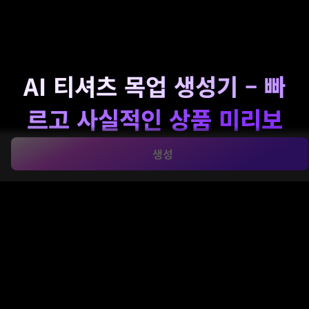
AI 티셔츠 목업 생성기 – 빠
르고 사실적인 상품 미리보
기
생성
로고, 스케치, 아트워크 또는 의류 사진을 몇 초 만에 완성