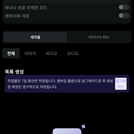
바나나 프로 무제한 모드
캐릭터에 저장
제작물
아이디어 허브
전체
이미지
비디오
오디오
목록 생성
작업물은 7일 동안만 저장됩니다. 멤버십 플랜으로 업그레이드한 후 생성
업그레
된 에셋은 영구적으로 저장됩니다.
이드