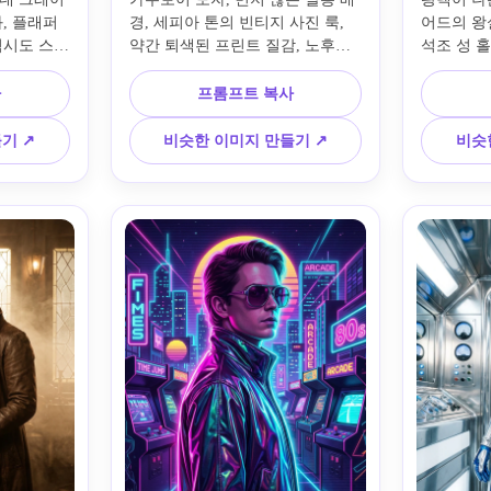
 플래퍼 
경, 세피아 톤의 빈티지 사진 룩, 
어드의 왕
턱시도 스타
약간 퇴색된 프린트 질감, 노후한 
석조 성 
과 크리스
나무 디테일, 부드러운 측면 조명, 
로서 현대
데코 인테
거칠지만 영화적인 분위기, 정통적
세 시간 
사
프롬프트 복사
 분위기, 
인 19세기 스타일, 사실적인 얼굴 
진 분위기,
페인과 블
특징, 선명한 역사 사진 구성이 있
패브릭과 
기 ↗
비슷한 이미지 만들기 ↗
비슷
나는 영화 
는 프론티어 의상을 입은 현대인의 
앰버 팔레
, 매우 
오래된 와일드 웨스트 초상화.
웅적인 포
.
테일 구성