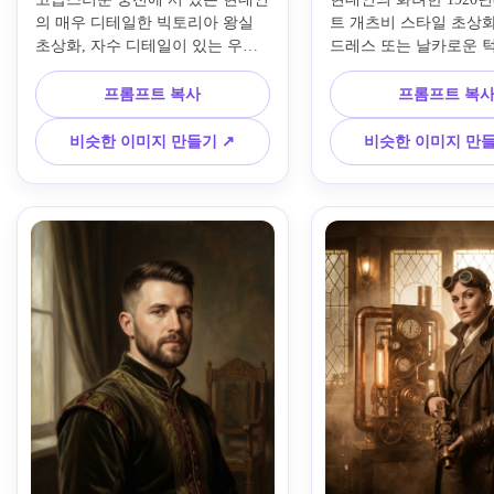
의 매우 디테일한 빅토리아 왕실 
트 개츠비 스타일 초상화,
초상화, 자수 디테일이 있는 우아
드레스 또는 날카로운 
한 정장 가운이나 맞춤형 코트를 
일, 기하학적 골드 패턴
입고, 배경에 광택 나무와 금색 장
탈 악센트가 있는 아르 
프롬프트 복사
프롬프트 복
식, 극적인 스튜디오 스타일 조명, 
리어, 빈티지 플래시 사진
풍부한 버건디와 금색 팔레트, 귀
우아한 표정, 따뜻한 샴
비슷한 이미지 만들기 ↗
비슷한 이미지 만들
족적인 포즈, 고급스러운 원단 질
랙 컬러 팔레트, 광택이 
감, 유화 사실감, 매우 선명한 4k 
같은 피부 톤, 세련된 구성
품질.
디테일한 고해상도 마감