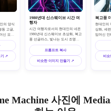
1980년대 신스웨이브 시간 여
복고풍 
행자
인의 양식
현대인의 
시간 여행자로서의 현대인의 네온 
동 고글, 
상화, 세련
1980년대 신스웨이브 초상화, 복고
 머신 요소
임머신 인
풍 선글라스, 빛나는 도시 조명과 
어, 영화 
패널이 있
아케이드에서 영감을 받은 배경, 
 청동 톤, 
인, 밝은 
사
마젠타와 시안 색상 팔레트, 극적
 극적인 
프롬프트 복사
이트, 일
인 림 조명, 광택 있는 재킷 질감, 
 소재, 모
된 편집 
기 ↗
비슷
영화 같은 포스터 구성, 활기찬 미
테일한 복
미래 지향적
비슷한 이미지 만들기 ↗
래 향수, 대담한 대비, 세련된 디지
표면, 선
털 아트 마감, 소셜 미디어에 적합
상도 마감
한 고해상도 디테일.
ime Machine 사진에 Medi