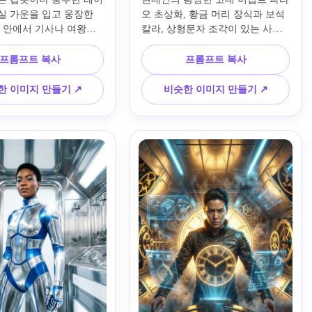
실 가운을 입고 웅장한 
오 초상화, 황금 머리 장식과 보석 
홀 안에서 기사나 여왕으
칼라, 상형문자 조각이 있는 사암 
인을 그린 영화 같은 중
사원 배경, 따뜻한 사막 햇살, 장엄
여행 초상화, 횃불로 밝혀
한 직립 포즈, 풍부한 금, 모래, 청
프롬프트 복사
프롬프트 복사
 깊은 그림자, 질감 있는 
록색 팔레트, 영화 같은 사실감, 고
금속 표면, 무디 블루와 
급스러운 고대 스타일, 섬세한 디
한 이미지 만들기 ↗
비슷한 이미지 만들기 ↗
트, 판타지 리얼리즘, 영
테일 질감, 균형 잡힌 편집 프레임, 
즈, 서사시적인 하이 디
프리미엄 4k 룩.
.