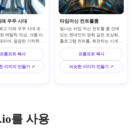
미래 우주 시대
타임머신 컨트롤룸
복고 미래 우주 시대 초
빛나는 타임 머신 컨트롤 룸 안에 
된 메탈릭 의상, 크롬 타
있는 현대인의 영화 같은 초상화, 
테리어, 깔끔한 기하학적 
홀로그램 컨트롤, 회전하는 시계 
는 중세 공상과학 디자
메커니즘, 일렉트릭 블루와 골드 
드라마틱 조명, 실버, 화
조명, 반사 금속 패널, 몰입감 있는 
프롬프트 복사
프롬프트 복사
렉트릭 블루 팔레트, 세련
공상과학 분위기, 강렬한 집중 표
리얼리즘, 자신감 넘치는 
현, 레이어드된 환경 디테일, 역동
한 이미지 만들기 ↗
비슷한 이미지 만들기 ↗
 포즈, 광택 있는 반사 
적인 관점, 사실적이면서도 상상력
명한 구성, 프리미엄 고해
이 풍부한 스타일링, 초세부 고해
.
상도 컨셉 아트 퀄리티.
a.io를 사용