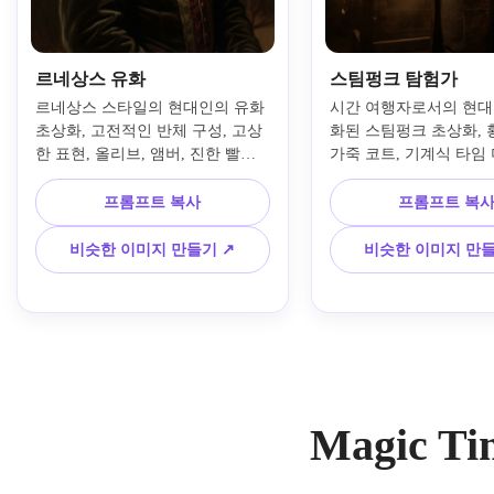
르네상스 유화
스팀펑크 탐험가
르네상스 스타일의 현대인의 유화 
시간 여행자로서의 현대
초상화, 고전적인 반체 구성, 고상
화된 스팀펑크 초상화, 황
한 표현, 올리브, 앰버, 진한 빨간
가죽 코트, 기계식 타임
색의 조용한 역사적 팔레트, 부드
와 주제를 둘러싼 시계 기
러운 창문 조명, 박물관 품질의 붓 
같은 안개, 따뜻한 구리와
프롬프트 복사
프롬프트 복
작업, 시대에서 영감을 받은 디테
빅토리아 공상과학 설정,
일한 의상, 미묘한 노후 캔버스 질
백라이트, 풍부한 질감의
비슷한 이미지 만들기 ↗
비슷한 이미지 만들
감, 우아한 배경 깊이, 정통적인 미
험적인 분위기, 매우 디
술 분위기, 풍부하게 겹쳐진 회화 
고 미래 편집 리얼리즘.
디테일.
Magic T