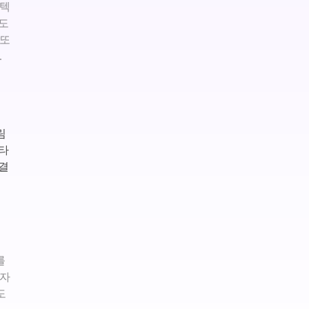
 텍
 도
 또
.
림
스타
결
를
전자
도