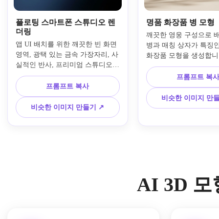
플로팅 스마트폰 스튜디오 렌
명품 화장품 병 모형
더링
깨끗한 영웅 구성으로 배
앱 UI 배치를 위한 깨끗한 빈 화면 
병과 매칭 상자가 특징인 
영역, 광택 있는 금속 가장자리, 사
화장품 모형을 생성합니
실적인 반사, 프리미엄 스튜디오 
운 베이지와 크림 톤, 
조명, 부드러운 그림자, 진한 파란
디오 조명, 사실적인 유
프롬프트 복
색에서 검은색 그라데이션 배경, 
프롬프트 복사
택 종이 질감, 우아한 
현대적인 제품 광고 분위기, 선명
오프, 세련된 뷰티 캠페인
비슷한 이미지 만들
한 디테일, 고해상도 렌더링이 있
사실적인 디테일이 있는
비슷한 이미지 만들기 ↗
는 약간의 3/4 각도로 떠다니는 초
브랜딩 영역을 사용하세
현실적인 3D 스마트폰 모델을 만
듭니다.
AI 3D 