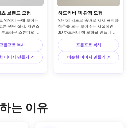
셔츠 브랜드 모형
하드커버 책 관점 모형
트 영역이 눈에 보이는 
약간의 각도로 똑바로 서서 표지와 
코튼 원단 질감, 자연스
척추를 모두 보여주는 사실적인 
, 부드러운 스튜디오 섀
3D 하드커버 책 모형을 만듭니다. 
끔한 밝은 회색 배경으로 
프리미엄 편집 조명, 미묘한 부드
D 접힌 티셔츠 모형을 
러운 그림자, 사실적인 종이와 라
프롬프트 복사
프롬프트 복사
요. 균형 잡힌 조명, 세
미네이트 질감, 깔끔한 중립적인 
릭 디테일, 현대적인 브
배경, 차분하고 세련된 분위기, 마
한 이미지 만들기 ↗
비슷한 이미지 만들기 ↗
 프레젠테이션 스타일로 
케팅 프레젠테이션에 적합한 높은 
소화하고 전자상거래 친
디테일의 출판 쇼케이스 품질을 사
 유지하세요.
용하세요.
사용하는 이유