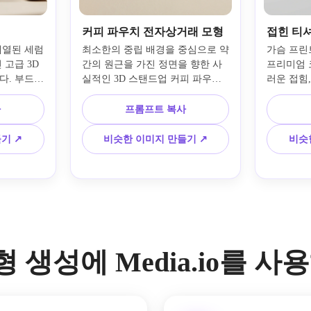
커피 파우치 전자상거래 모형
접힌 티
열된 세럼 
최소한의 중립 배경을 중심으로 약
가슴 프린
고급 3D 
간의 원근을 가진 정면을 향한 사
프리미엄 
다. 부드러
실적인 3D 스탠드업 커피 파우치 
러운 접힘
확산된 스튜
모형을 만드세요. 선명한 소재 접
도우, 깔
리와 무광
힘, 미묘한 무광택 포장 질감, 깨끗
사실적인 3
사
프롬프트 복사
섀도우 팔로
한 라벨 공간, 전자상거래에 적합
디자인하세
 분위기, 
한 부드러운 조명, 가방 아래의 사
련된 패브
기 ↗
비슷한 이미지 만들기 ↗
비슷
 프리미엄 
실적인 그림자, 세련된 상업적 분
랜드 의류
요.
위기, 선명한 제품 시각화 품질을 
구성을 최
보여줍니다.
화적이도록
모형 생성에 Media.io를 