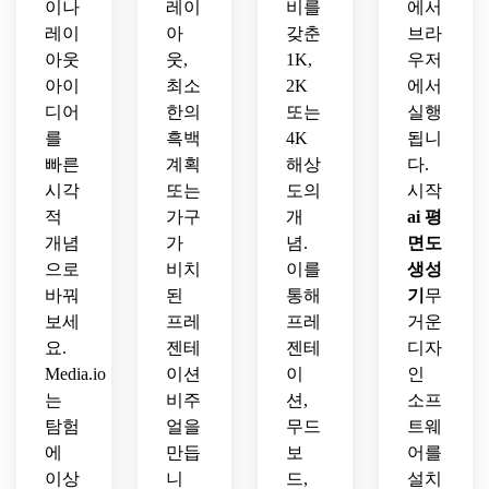
젠테
프레
이나
용하
레이
비를
에서
사용
이션
젠테
세요.
레이
아
갖춘
브라
하세
을 사
이션
아웃
웃,
1K,
우저
요.
용하
을 사
아이
최소
2K
에서
세요.
용하
디어
한의
또는
실행
세요.
를
흑백
4K
됩니
빠른
계획
해상
다.
시각
또는
도의
시작
적
가구
개
ai 평
개념
가
념.
면도
으로
비치
이를
생성
바꿔
된
통해
기
무
보세
프레
프레
거운
요.
젠테
젠테
디자
Media.io
이션
이
인
는
비주
션,
소프
탐험
얼을
무드
트웨
에
만듭
보
어를
이상
니
드,
설치