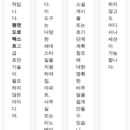
적입
다.
소셜
하지
니
이
게시
않고
다.
도구
물
도
평면
는
또는
어디
도로
다양
초기
서나
텍스
한
단계
세션
트
고
세대
계획
이
급
스타
참조
가능
초안
일을
에
합니
기술
지원
대한
다.
이
하여
명확
필요
집,
한
하지
아파
비주
않은
트,
얼을
아이
사무
쉽게
디
실
만들
어.
또는
수
리노
있습
베이
니