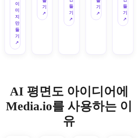
들
들
아웃
이
트, 
된 데
잡힌 
적인 
비율, 
스튜
경로
피트 
오래
들
들
기
기
으로 
미
깔끔
모 준
구성 
현대
매력
디오 
가 있
미만
된 침
기
기
↗
↗
변환
지
한 라
비 마
및 정
적인 
적인 
아파
는 전
의 스
실 2
↗
↗
된 것
만
벨, 
감 처
확한 
프레
분위
트 평
문적
마트
개 주
처럼 
들
자연
리가 
전문
젠테
기, 
면도
인 사
한 작
택의 
보이
기
광 느
있는 
적인 
이션
부동
를 만
무실 
은 주
리노
는 세
↗
낌, 
깨끗
청사
을 사
산 매
드세
평면
택 평
베이
련된 
우아
한 AI 
진 모
용하
물 프
요. 
도를 
면도
션 중
건축 
한 편
생성 
양을 
세요.
레젠
세련
생성
를 디
심 평
평면
집 인
2D 
포함
테이
되면
하세
자인
면도
도를 
테리
레이
합니
션 스
서도 
요. 
하세
를 만
생성
어 계
아웃
다.
타일
실용
깨끗
요. 
드세
합니
획 미
으로 
을 보
적인 
한 건
공간 
요. 
AI 평면도 아이디어에
다. 
학을 
렌더
여줍
가구 
축 라
절약 
현대
선명
사용
링하
니다.
배치, 
인워
레이
적인 
한 라
하세
세요.
Media.io를 사용하는 이
뚜렷
크, 
아웃 
라벨, 
인워
요.
한 구
명확
논리, 
선명
크, 
역 지
한 객
컴팩
한 순
유
수정
정, 
실 라
트한 
환, 
된 기
부드
벨, 
가구, 
실용
하학, 
러운 
가구 
명확
적인 