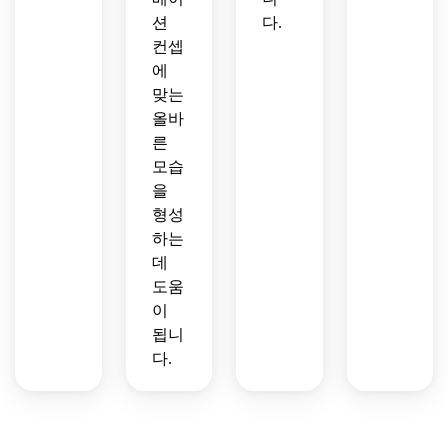
션
다.
컨셉
에
맞는
올바
른
모습
을
형성
하는
데
도움
이
됩니
다.