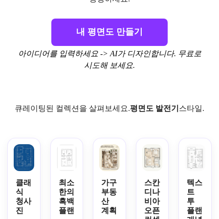
내 평면도 만들기
아이디어를 입력하세요 -> AI가 디자인합니다. 무료로
시도해 보세요.
큐레이팅된 컬렉션을 살펴보세요.
평면도 발전기
스타일.
클래
최소
가구
스칸
텍스
식
한의
부동
디나
트
청사
흑백
산
비아
투
진
플랜
계획
오픈
플랜