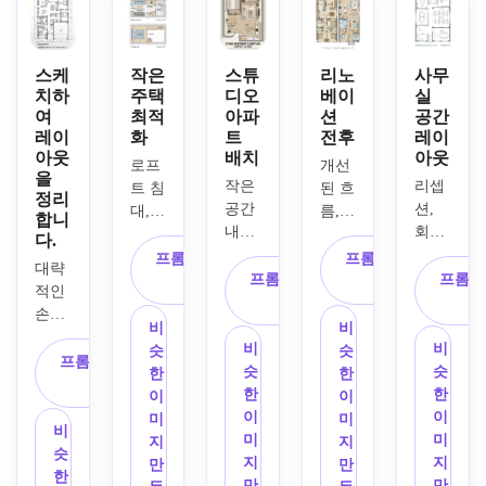
평면
세요. 
자인
칸디
효율
도를 
얇은 
하세
나비
적인 
만듭
건축 
요. 
아 스
순환, 
니다. 
라인, 
따뜻
스케
작은
스튜
리노
사무
타일
라벨
깊은 
높은 
한 중
치하
주택
디오
베이
실
의 평
이 붙
여
최적
아파
션
공간
파란
대비, 
립적
레이
화
트
전후
레이
면도
은 
색 배
최소
인 
아웃
배치
아웃
를 제
방, 
경에 
한의 
톤, 
로프
개선
을
작하
균형 
선명
음영, 
현대
작은 
리셉
트 침
된 흐
정리
세요. 
잡힌 
한 흰
우아
적인 
공간 
션, 
대, 
름, 
합니
통풍
상향
색 제
한 객
가구 
내에
회의
간이 
더 큰 
다.
이 잘
식 구
도선
실 라
아이
서 수
실, 
주방, 
주방, 
프롬프트 복
프롬프트 복
대략
되는 
성, 
을 사
벨, 
콘, 
면, 
오픈 
욕실, 
프롬프트 복
추가 
프롬프
사
사
적인 
구성, 
미묘
용하
미묘
부드
거실, 
데스
수납 
사
수납 
손으
가벼
한 가
여 
한 가
러운 
식사 
크, 
벽, 
공간, 
비
비
로 그
운 나
구 기
문, 
구 배
그림
및 작
식료
다목
공유 
비
비
슷
슷
린 스
프롬프트 복
무 악
호, 
창문, 
치, 
자, 
업 구
품 저
적 좌
공간 
슷
슷
한
한
케치
사
센트, 
현대
벽 두
깔끔
선명
역을 
장실, 
석 공
간의 
한
한
이
이
가 깔
부드
적인 
께, 
한 간
한 방 
명확
매니
간이 
더 나
이
이
미
미
끔한 
비
러운 
계획 
가구 
격, 
라벨, 
하게 
저 캐
있는 
은 연
미
미
지
지
최종 
슷
중립 
논리, 
기호, 
Pinterest
읽기 
구분
빈 및 
500
결을 
지
지
만
만
레이
한
팔레
세련
균형 
 친화
쉬운 
하는 
순환 
제곱
갖춘 
만
만