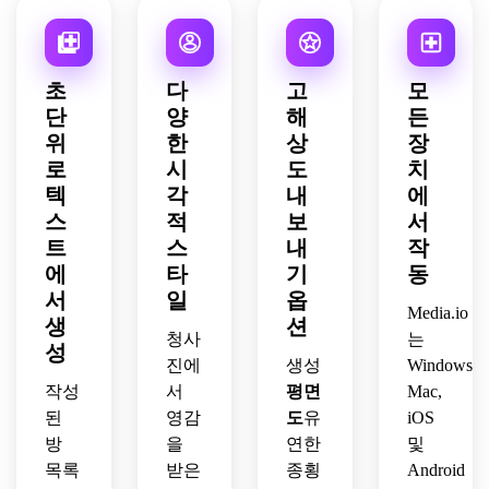
라벨
중립 
아이
한 라
비율, 
이 붙
색상, 
콘, 
벨, 
매력
은 
현대
정리
상향
적인 
방, 
적인 
된 구
식 구
전후 
초
다
고
모
간단
라벨, 
역 지
성, 
메이
단
양
해
든
한 가
깔끔
정, 
미니
크오
위
한
상
장
구 기
한 라
파란
멀리
버 느
호, 
로
시
도
치
인워
색과 
스트 
낌이 
검은
텍
각
내
에
크, 
회색 
스타
있는 
색, 
스
적
균형 
보
서
기업 
일, 
깔끔
흰색, 
잡힌 
팔레
강력
한 탑
트
스
내
작
회색 
레이
트, 
한 가
다운 
에
타
기
동
톤, 
아웃 
읽을 
독성, 
2D 
서
일
옵
기술
흐름, 
수 있
공유
스타
Media.io
생
션
적 명
인스
는 하
성이 
일로 
청사
는
확성, 
성
타그
향식 
높은 
선보
진에
생성
Windows,
깨끗
램 친
구성 
작은 
입니
작성
서
평면
Mac,
한 전
화적
및 세
공간 
다.
문적
된
영감
도
유
iOS
인 하
련된 
계획 
인 제
방
을
연한
및
향식 
상업 
미학
안 마
목록
받은
종횡
Android
프레
계획 
을 사
감을 