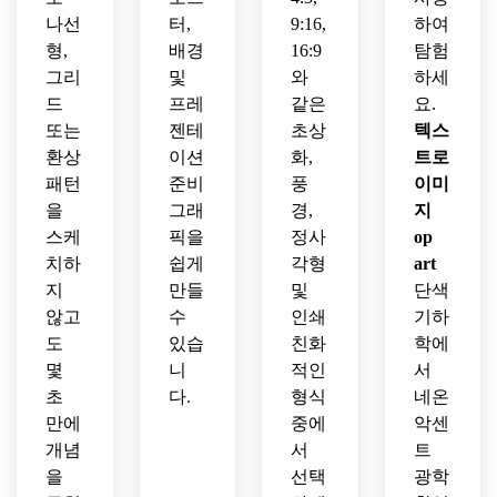
나선
터,
9:16,
하여
형,
배경
16:9
탐험
그리
및
와
하세
드
프레
같은
요.
또는
젠테
초상
텍스
환상
이션
화,
트로
패턴
준비
풍
이미
을
그래
경,
지
스케
픽을
정사
op
치하
쉽게
각형
art
지
만들
및
단색
않고
수
인쇄
기하
도
있습
친화
학에
몇
니
적인
서
초
다.
형식
네온
만에
중에
악센
개념
서
트
을
선택
광학