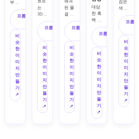
흐르
왜곡
검은
부드
대담
는 
된 물
색 베
럽게 
한 흑
3D 
결 모
이스, 
확장
프롬프트 복
백 환
표면
양 그
네온 
되는 
프롬프
사
상 모
으로 
리드, 
프롬프트 복
프롬프트 복
시안 
중앙 
양, 
휘어
흑백 
프롬프트 복
사
사
및 마
최면 
비
흐르
진 체
고대
사
젠타 
나선
비
슷
는 곡
커보
비, 
악센
비
비
형, 
슷
한
선, 
드 패
움직
비
트, 
슷
슷
면도
한
이
동심
턴, 
이는 
슷
반복
한
한
기처
이
미
원 형
강력
직물
한
되는 
이
이
럼 날
미
지
태, 
한 깊
처럼 
이
원형 
미
미
카로
지
만
미묘
이 환
구부
미
파동 
지
지
운 벡
만
들
한 주
영, 
러진 
지
패턴, 
만
만
터 같
들
기
황색 
정밀
고르
만
강렬
들
들
은 라
기
↗
악센
한 기
게 간
들
한 광
기
기
인워
↗
트 디
하학
격이 
기
학 진
↗
↗
크, 
테일, 
적 가
있는 
↗
동, 
완벽
균형 
장자
선, 
날카
한 방
잡힌 
리, 
미묘
로운 
사형 
편집 
광택 
한 터
기하
대칭, 
레이
있는 
널 같
학적 