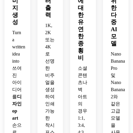
미
터
에
위
된 박
축적
합한 
한 고
마감
지
출
대
한
물관 
으로 
세련
해상
으로 
생
력
한
다
포스
느껴
된 편
도 디
인쇄 
성
유
중
터 마
지는 
집 포
테일
가능
1K,
감으
깔끔
스터 
연
AI
이 있
한 갤
Turn
2K
로 복
한 현
룩으
는 현
한
모
러리 
a
또는
고풍 
대적 
로 만
대적
품질
종
델
1960
written
4K
미학
든 기
인 op 
의 구
횡
년대
으로 
하학
idea
로
Nano
art 
성을 
비
에서 
흑백 
적 op 
ripple 
특징
into
선명
Banana
영감
op art 
art 이
구성
으로 
쓰여
한
소셜
Pro
을 받
디자
미지
을 만
하는 
진
비주
콘텐
및
은 op 
인을 
를 생
듭니
고대
아이
얼을
츠나
Nano
art 포
만들
성합
다.
비 흑
디어
생성
벽
Banana
스터
어 보
니다.
백 op 
를 디
를
디
하여
아트
2와
세요.
art 포
자인
자인
인쇄
의
같은
스터.
하세
op
가능
경우
고급
요.
art
한
1:1,
모델
손으
착시
3:4,
을
로
포스
4:3,
사용