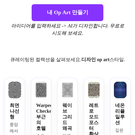
내 Op Art 만들기
아이디어를 입력하세요 -> AI가 디자인합니다. 무료로
시도해 보세요.
큐레이팅된 컬렉션을 살펴보세요.
디자인 op art
스타일.
최면
Warped
웨이
레트
네온
나선
Checkerboard
브
로
리플
형
부근
그리
모드
일루
의
드
포스
션
중앙
호텔
왜곡
터
깊은 
에서 
환상