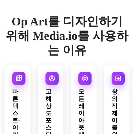
깨끗
아웃, 
시각
은 깊
반복, 
한 네
깔끔
적 리
이, 
광택 
거티
Op Art를 디자인하기
한 여
듬, 
선명
있는 
브 공
백, 
부드
한 그
디지
간, 
중세 
러운 
래픽 
털 포
위해 Media.io를 사용하
선명
분위
파동 
디테
스터 
한 가
기, 
왜곡, 
일, 
마감, 
장자
는 이유
날카
균형 
미니
중심 
리, 
로운 
잡힌 
멀리
초점 
극적
프린
구도, 
스트 
리듬, 
인 광
트 같
대담
배경, 
미래
학 환
은 질
한 대
우아
적인 
상 에
감, 
비, 
한 대
분위
너지, 
향수
포스
칭, 
기, 
최소
빠
고
모
창
와 현
터 레
인쇄 
소셜 
한의 
른
해
든
의
대를 
디 레
또는 
게시
팔레
텍
상
레
적
동시
이아
디지
물이
트, 
에 느
스
웃, 
도
털 디
이
제
나 배
광택 
낄 수 
역동
자인 
경을 
트-
포
아
어
있는 
있는 
적이
사용
위한 
현대
이
스
웃
를
세련
고 건
에 적
깔끔
적인 