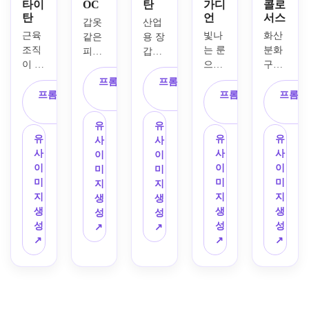
타이
OC
탄
가디
콜로
탄
언
서스
갑옷
산업
근육 
빛나
화산 
같은 
용 장
조직
는 룬
분화
피부 
갑판, 
이 드
으로 
구에
판, 
미사
러난 
뒤덮
서 솟
바람
일 포
프롬프트 복
프롬프트 복
질감, 
인 고
아오
프롬프트 복
에 휘
드, 
프롬프트 복
프롬프
사
사
빛나
대 석
르는 
사
날리
빛나
사
는 
조 타
거대
는 머
는 조
유
유
눈, 
이탄 
한 용
리, 
종석 
유
유
유
사
사
사나
수호
암 타
강력
디테
사
사
사
이
이
운 표
자가 
이탄
한 포
일, 
이
이
이
미
미
정을 
산사
이 장
즈를 
낡은 
미
미
미
지
지
가진 
원 유
갑 바
띤 전
금속 
지
지
지
생
생
거대
적 사
위 피
신 영
표면
생
생
생
성
성
한 애
이에
부를 
웅 타
을 특
성
성
성
↗
↗
니메 
서 나
가로
이탄 
징으
↗
↗
↗
타이
타납
지르
오리
로 하
탄이 
니다. 
는 녹
지널 
는 거
폐허
안개, 
은 균
캐릭
대한 
가 된 
극적
열, 
터가 
SF 