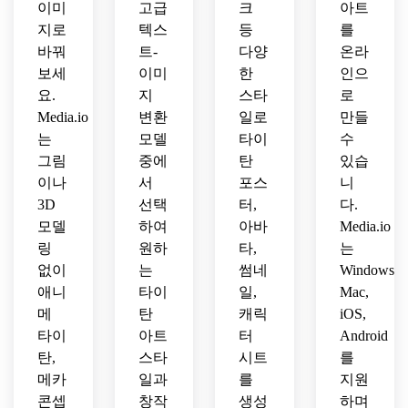
이미
고급
크
아트
지로
텍스
등
를
바꿔
트-
다양
온라
보세
이미
한
인으
요.
지
스타
로
Media.io
변환
일로
만들
는
모델
타이
수
그림
중에
탄
있습
이나
서
포스
니
3D
선택
터,
다.
모델
하여
아바
Media.io
링
원하
타,
는
없이
는
썸네
Windows,
애니
타이
일,
Mac,
메
탄
캐릭
iOS,
타이
아트
터
Android
탄,
스타
시트
를
메카
일과
를
지원
콘셉
창작
생성
하며