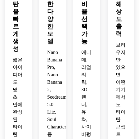
탄
한
비
해
한 시
중심
시점
스처, 
넓은 
을
다
율
상
점, 
의 구
의 시
날카
시네
빠
양
선
도
시네
도, 
네마
로운 
마틱 
마틱 
풍부
틱 구
르
해부 
한
프레
택
출
구도, 
한 디
도, 
구조, 
임, 
게
모
가
력
초정
테일
폭발
시네
초정
생
델
능
교한 
의 판
적인 
브라
마틱
밀 리
성
라인 
타지 
빛, 
한 스
얼리
Nano
애니
우저
아트, 
콘셉
질감 
케일
틱 콘
짧은
Banana
메,
만
고대
트 아
있는 
과 정
셉트 
아이
Pro,
리얼
있으
비 포
트와 
표면, 
교한 
아트
디어
Nano
리
면
스터 
에픽
초정
애니
를 추
도
Banana
틱,
어떤
품질
한 분
교한 
메 콘
가하
몇
2,
3D
기기
의 렌
위기
판타
셉트 
세요.
더링
를 넣
지 포
초
Seedream
렌
에서
아트
을 추
어보
스터 
의 품
만에
5.0
더,
도
가하
세요.
작품
질을 
완성
Lite,
유
타이
십시
을 추
활용
된
Soul
화,
탄
오.
가하
하세
타이
Character
사이
콘셉
세요.
요.
탄
등
버펑
트