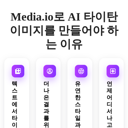
도시 
인 햇
회오
바위
메카 
거리 
살, 
리치
투성
타이
Media.io로 AI 타이탄
위에 
이끼 
는 재
이 전
탄입
서 있
낀 바
구름, 
장 위
니다. 
습니
위 질
빛나
에 서 
연기 
이미지를 만들어야 하
다. 
감, 
는 마
있습
자욱
흩날
거대
그마 
니다. 
한 전
는 이유
리는 
한 스
혈관
폭풍 
장 격
연기, 
케일, 
을 가
구름, 
납고
금이 
차분
지고 
시원
에 배
간 건
하지
있습
한 청
치하
물, 
만 위
니다. 
회색 
고 스
극적
압적
불타
라이
파크, 
인 역
인 분
는 주
팅, 
주황
텍
더
유
언
광, 
위기, 
황색
은은
색 경
스
나
연
제
깊은 
토니
과 검
한 호
고등, 
트
은
한
어
붉은
(earthy)
정 
박색 
강철 
색 및 
의 회
톤, 
에
테두
결
회색 
스
디
숯빛 
색과 
강렬
리 
질감, 
서
과
타
서
톤, 
녹색 
한 열
빛, 
짙은 
타
를
일
나
다이
팔레
기, 
세밀
그림
이
위
과
고
내믹
트, 
낮은 
한 텍
자, 