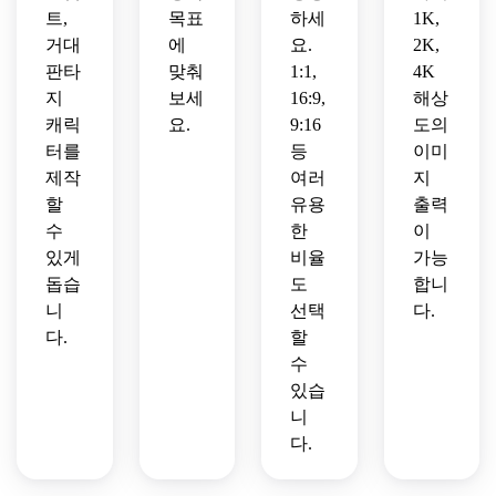
트,
목표
하세
1K,
거대
에
요.
2K,
판타
맞춰
1:1,
4K
지
보세
16:9,
해상
캐릭
요.
9:16
도의
터를
등
이미
제작
여러
지
할
유용
출력
수
한
이
있게
비율
가능
돕습
도
합니
니
선택
다.
다.
할
수
있습
니
다.