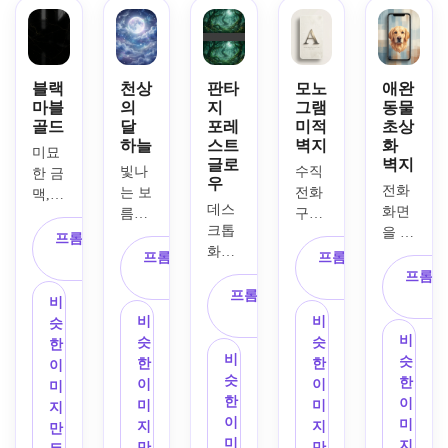
블루 
색, 
지판, 
영화 
상 디
라이
미드
비에 
같은 
테일, 
트 트
나잇 
젖은 
스카
기발
레일, 
블루 
반사 
이라
한 장
블랙
천상
판타
모노
애완
세련
사이
거리, 
인, 
식, 
마블
의
지
그램
동물
된 공
의 부
골드
달
포레
미적
초상
우뚝 
세부
매끄
하늘
스트
벽지
화
상과
드러
솟은 
적인 
러운 
미묘
글로
벽지
학 대
운 흐
홀로
구름, 
음영, 
빛나
수직 
한 금
우
시보
르는 
그램 
부드
통풍
전화 
는 보
전화 
맥, 
드 레
전이, 
데스
광고
러운 
이 잘
화면
름달, 
구성, 
풍부
이아
미묘
크톱 
판, 
안개, 
되는 
을 위
부드
부드
한 돌 
프롬프트 복
웃, 
한 빛
화면
깊은 
광택 
구성, 
한 양
러운 
러운 
질감, 
프롬프트 복
프롬프트 복
사
어두
나는 
을 위
그림
있는 
부드
식화
표류 
중립 
프롬프
부드
사
사
운 무
광채, 
한 매
자, 
일러
러운 
프롬프트 복
된 애
구름, 
팔레
러운 
비
광택 
우아
혹적
영화 
스트
하이
사
완 동
반짝
트, 
반사 
비
비
슷
배경, 
하고 
인 판
같은 
레이
라이
물 초
이는 
프리
비
하이
슷
슷
한
미니
깔끔
타지 
분위
션 라
트, 
상화 
비
별, 
미엄 
슷
라이
한
한
이
멀하
한 구
숲 배
기, 
인, 
따뜻
벽지, 
슷
신비
텍스
한
트, 
이
이
미
면서
성, 
경, 
선명
무디 
한 매
초점
한
로운 
처 배
이
우아
미
미
지
도 첨
프리
빛나
한 건
분위
력적
으로 
이
파란
경, 
미
한 프
지
지
만
단 구
미엄 
는 반
축, 
기, 
인 분
표현
미
색과 
균형 
지
리미
만
만