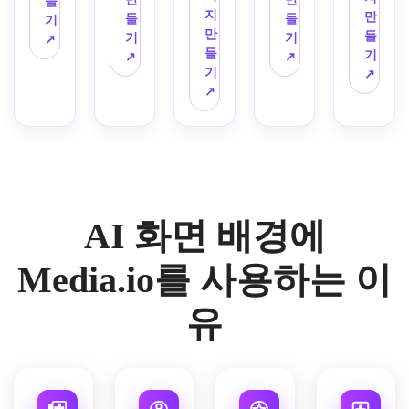
들
성, 
모던 
딧불, 
매우 
레이
위기, 
력이 
지
은색 
잡힌 
만
엄 스
들
들
기
미묘
느낌, 
안개
세부
어드 
세련
풍부
만
팔레
타이
들
타일
기
기
↗
한 유
실키 
가 낀 
적인 
깊이, 
된 일
한 얼
들
트, 
포그
기
링, 
↗
↗
리 반
질감, 
공기, 
질감, 
세련
러스
굴, 
기
환상
래피, 
↗
고대
사, 
세련
마법 
AMOLED
된 현
트레
부드
↗
적인 
미묘
비 구
균형 
된 조
같은 
 친화
대 애
이션 
러운 
분위
한 그
성, 
잡힌 
명, 
나무, 
적인 
니메
품질, 
예술
기, 
림자, 
세련
네거
차분
에메
대비, 
이션 
매력
적 조
섬세
미니
된 조
티브 
한 분
랄드 
선명
미학
적이
명, 
한 빛 
멀리
명, 
공간, 
위기, 
녹색 
한 초
을 가
고 깨
세련
꽃, 
스트 
어두
정확
초깔
톤, 
점, 
진 하
끗하
된 디
우아
럭셔
운 세
한 
끔한 
AI 화면 배경에
영화 
프리
이 디
며 스
지털 
한 수
리 디
련된 
선, 
디자
같은 
미엄 
테일 
크린
일러
직 구
자인, 
분위
매우 
인, 
깊이, 
고해
마감
에 적
스트
성, 
세련
Media.io를 사용하는 이
기, 
상세
고급
가지
상도 
으로 
합하
레이
고요
된 간
미니
한 디
스러
를 통
마감.
만든 
도록 
션, 
한 밤 
격, 
멀리
유
지털 
운 디
과하
애니
디자
현대
분위
깔끔
스트 
디자
지털 
는 부
메이
인되
적인 
기, 
한 라
레이
인, 
미학
드러
션 스
었습
벽지 
층층
인, 
아웃, 
와이
을 가
운 달
타일
니다.
미학
이 있
차분
광택
드스
진 고
빛, 
의 밤 
에 어
는 하
한 고
이 나