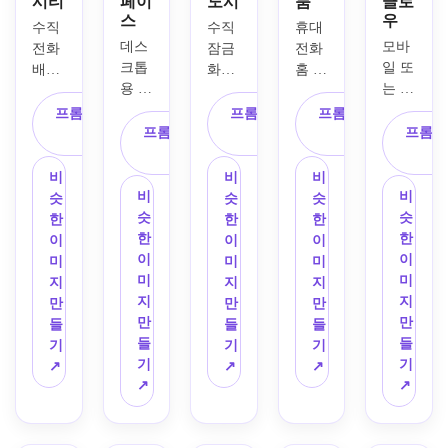
시티
페이
도시
룸
글로
스
우
수직 
수직 
휴대
데스
모바
전화 
잠금 
전화 
크톱
일 또
배경 
화면 
홈 화
용 깨
는 데
화면
벽지, 
면 벽
끗하
스크
으로 
빛나
지, 
프롬프트 복
프롬프트 복
프롬프트 복
고 미
톱 화
디자
프롬프트 복
는 표
부드
프롬프
사
사
사
래적
면 사
인된 
사
지판, 
러운 
인 AI 
용을 
밤의 
부드
분홍
비
비
비
인터
위한 
미래 
러운 
색과 
비
비
슷
슷
슷
페이
최소
네온 
비, 
라벤
슷
슷
한
한
한
스 화
한의 
사이
몽환
더 팔
한
한
이
이
이
면 배
추상 
버 펑
적인 
레트, 
이
이
미
미
미
경, 
그라
크 도
거리 
봉제 
미
미
지
지
지
플로
데이
시, 
반사, 
장난
지
지
만
만
만
팅 반
션 벽
빛나
생생
감, 
만
만
들
들
들
투명 
지, 
는 마
한 파
아늑
들
들
기
기
기
홀로
부드
젠타
란색
한 램
기
기
↗
↗
↗
그램 
러운 
와 일
과 분
프 
↗
↗
패널, 
복숭
렉트
홍색 
빛, 
일렉
아, 
릭 블
팔레
깔끔
트릭 
보라
루 표
트, 
한 책