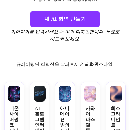
내 AI 화면 만들기
아이디어를 입력하세요 -> AI가 디자인합니다. 무료로
시도해 보세요.
큐레이팅된 컬렉션을 살펴보세요.
ai 화면
스타일.
네온
AI
애니
카와
최소
사이
홀로
메이
이
그라
버펑
그램
션
파스
디언
크
인터
밤의
텔
트