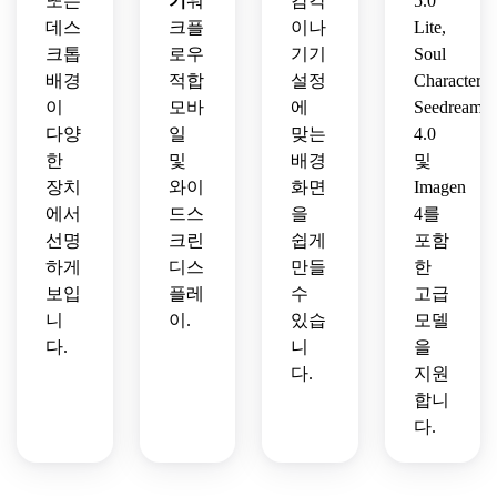
또는
기
워
감각
5.0
데스
크플
이나
Lite,
크톱
로우
기기
Soul
배경
적합
설정
Character,
이
모바
에
Seedream
다양
일
맞는
4.0
한
및
배경
및
장치
와이
화면
Imagen
에서
드스
을
4를
선명
크린
쉽게
포함
하게
디스
만들
한
보입
플레
수
고급
니
이.
있습
모델
다.
니
을
다.
지원
합니
다.