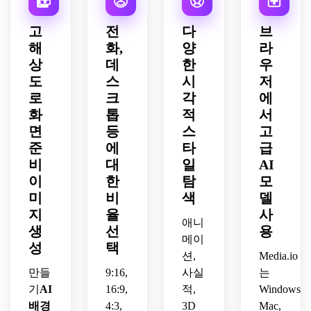
크린 
해상
질감 
도시.
울리
늘 깊
급 분
는 고
배경 
도 출
있는 
는 배
이, 
위기, 
급스
고
전
다
브
화면 
력.
단풍, 
경, 
매우 
광택
러운 
해
화,
양
라
품질.
고요
조화
상세
이 나
마감, 
상
데
한
우
하면
로운 
한 판
는 고
수직 
서도 
도
스
시
저
색상 
타지 
해상
스마
신비
팔레
질감, 
도 마
로
크
각
에
트폰 
로운 
트, 
프리
감이 
형식, 
화
톱
적
서
분위
부드
미엄 
특징
매우 
면
등
스
고
기, 
러운 
전화 
인 우
상세
준
에
타
급
넓은 
깊이, 
화면
아한 
한 소
비
대
일
AI
구성, 
따뜻
에 적
개인
재 사
이
한
탐
모
풍부
한 분
합한 
화된 
실감
한 세
미
비
색
델
위기, 
광택 
벽지
이 있
부 사
수직 
마감
로, 
지
율
사
는 고
애니
항의 
구성, 
이 있
맞춤
급 검
생
선
용
판타
메이
선명
는 꿈
형 AI 
은색 
성
택
지 아
한 모
같은 
션,
홈이
Media.io
대리
트 스
피 세
천상
나 잠
석 전
만들
9:16,
사실
는
타일, 
부 사
의 잠
금 화
화 벽
기
AI
16:9,
적,
Windows,
모니
항, 
금 화
면에 
지, 
배경
4:3,
3D
Mac,
터 디