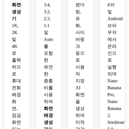
맞춤
면 벽
이상
고급
화면
3:4,
렌더
iOS
스플
형 개
지.
적입
스러
생성
3:2,
링,
및
레이
인화
니다.
운 가
를 위
기
2:3,
유
Android
된 화
정이
해 디
면을 
1K,
1:1
화,
브라
나 잠
자인
위한 
금 화
2K
및
사이
우저
된 몰
고해
면을 
및
Auto
버펑
에서
입형 
상도 
위해 
4K
를
크
온라
벽지.
마감.
디자
로
포함
등으
인으
인되
출력
한
로
로
었습
하므
유연
사용
실행
니다.
로
한
자
되며
휴대
종횡
지정
Nano
전화
비를
AI
Banana
배경
사용
화면
Pro,
화
하여
을
Nano
면,
화면
생성
Banana
잠금
배경
하여
2,
화면
생성
미적
Seedream