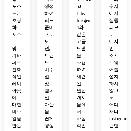
를 위
시물
지를 
물을 
포스
생성
5.0
우저
한 미
을 만
만드
만들
트,
하여
Lite,
에서
적 인
드세
세요.
어보
초상
피드
Imagen
실행
스타
요.
세요.
화
준비
4와
되므
그램 
무드
포스
프로
같은
로
보드 
트
모
고급
디자
게시
및
션,
모델
인
물을 
기타
브랜
을
소프
디자
피드
드
사용
트웨
인하
친화
비주
하여
어를
세요.
적인
얼
세련
설치
레이
및
된
하지
아웃
캠페
편집
않고
에
인
게시
도
대한
자산
물에
어디
비주
을
서
서나
얼을
쉽게
사실
Instagram
만듭
생성
적인
콘텐