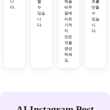
니
할
제품
츠를
다.
수
비주
만들
있습
얼에
수
니
이르
있습
다.
기까
니
지
다.
모든
것을
생성
하세
요.
AI Instagram Post