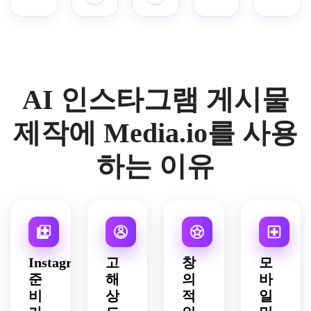
정색
한 라
한 네
이아
역동
과 호
이프
거티
웃, 
적인 
박색 
스타
브 공
현대
조명, 
톤, 
일 오
간, 
적인 
부드
우아
브젝
세련
기하
러운 
한 구
트, 
된 잡
학적 
디지
AI 인스타그램 게시물
도, 
통풍
지에
악센
털 텍
프리
이 잘
서 영
트, 
스처, 
미엄 
되는 
감을 
균형 
헤드
제작에 Media.io를 사용
캠페
간격, 
받은 
잡힌 
라인 
인 분
차분
구성, 
간격, 
오버
하는 이유
위기, 
한 자
세련
선명
레이
선명
연 조
된 스
한 시
를 위
한 디
명, 
튜디
각적 
한 공
테일, 
미묘
오 조
계층, 
간, 
고급 
한 그
명, 
생생
현대
소셜 
림자, 
헤드
하지
적인 
광고
꿈같
라인 
만 전
소셜 
Instagram
고
창
모
에 준
은 구
텍스
문적
캠페
준
해
의
바
비된 
도, 
트를 
인 색
인 미
비
상
적
일
시각
우아
위한 
상, 
학, 
적으
하고 
깨끗
스크
흥미