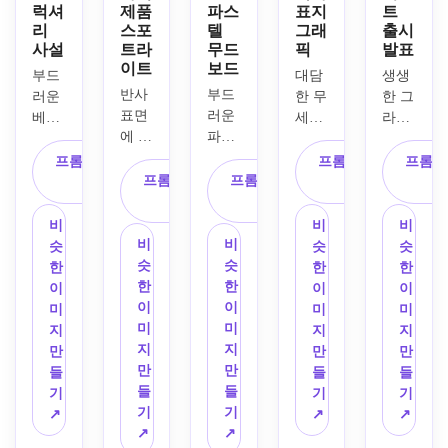
럭셔
제품
파스
표지
트
리
스포
텔
그래
출시
사설
트라
무드
픽
발표
이트
보드
부드
대담
생생
반사 
부드
러운 
한 무
한 그
표면
러운 
베이
세리
라데
에 고
파스
지와 
프 제
이션 
급 향
텔 핑
크림 
목 공
색상, 
프롬프트 복
프롬프트 복
프롬프
수병, 
크, 
팔레
프롬프트 복
프롬프트 복
간, 
미래
사
사
무디 
세이
트, 
사
사
간단
적인 
스튜
지, 
중앙 
한 아
광채, 
비
비
비
디오 
크림, 
제품 
이콘, 
에너
비
비
슷
슷
슷
조명, 
라벤
병, 
강력
지 넘
슷
슷
한
한
한
광택 
더 
미묘
한 대
치는 
한
한
이
이
이
있는 
톤, 
한 그
비, 
스타
이
이
미
미
미
반사, 
겹겹
림자, 
깔끔
트업 
미
미
지
지
지
깊은 
이 쌓
부드
한 크
브랜
지
지
만
만
만
그림
인 종
러운 
리에
딩, 
만
만
들
들
들
자, 
이 질
매트 
이터-
깔끔
들
들
기
기
기
풍부
감, 
질감, 
브랜
한 구
기
기
↗
↗
↗
한 검
섬세
넉넉
드 레
도, 
↗
↗