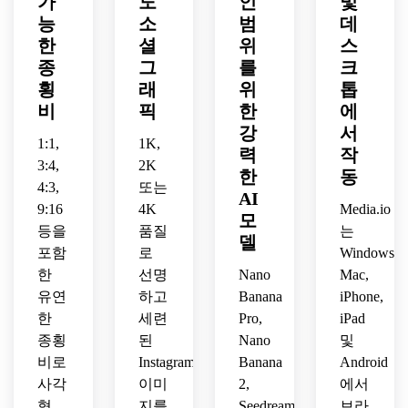
가
도
인
및
로 눈
현대
한 영
롤을 
진진
능
소
범
데
에 띄
적이
역이 
중지
하고 
한
셜
위
스
는 레
며 매
있는 
하도
선명
종
그
를
크
이아
우 절
미니
록 설
하며 
횡
래
위
톱
웃을 
약할 
멀한 
계된 
즉시 
비
픽
한
에
특징
수 있
럭셔
읽기 
공유
강
서
으로 
는 응
리 편
쉬운 
할 수 
1:1,
1K,
하는 
집력 
집 스
력
정사
작
있는 
3:4,
2K
극적
있는 
타일
각형 
세련
한
동
4:3,
또는
인 
Pinterest
로 스
구성
된 사
AI
Instagram
에서 
9:16
4K
Media.io
킨케
이 있
각형 
모
 제품 
영감
어 브
는 마
레이
등을
품질
는
델
게시
을 받
랜드
케팅 
아웃
포함
로
Windows,
물을 
은 룩
를 위
팁에 
으로 
한
선명
Nano
Mac,
생성
을 사
한 프
대한 
대담
유연
하고
Banana
iPhone,
하세
용하
리미
높은 
한 인
한
세련
Pro,
iPad
요.
여 라
엄 사
인스
스타
종횡
된
Nano
및
이프
각형 
타그
그램 
스타
비로
Instagram
Banana
Android
인스
램 회
출시 
일 브
타그
전목
발표 
사각
이미
2,
에서
랜드
램 게
마 표
게시
형
지를
Seedream
브라