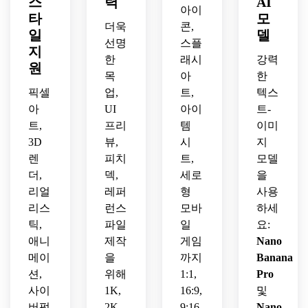
스
력
AI
영웅 
위한 
읽기 
켓 프
게임 
아이
타
모
에셋
아이
쉬운 
레젠
인터
더욱
콘,
일
델
을 만
소메
분리, 
테이
페이
선명
스플
드세
트릭 
지
실용
션이 
스 스
한
래시
강력
요.
판타
적인 
원
특징
타일
목
아
한
지 건
게임 
입니
이 특
물 에
픽셀
업,
트,
텍스
개발 
다.
징입
셋을 
활용
아
UI
아이
트-
니다.
만드
성을 
트,
프리
템
이미
세요.
제공
3D
뷰,
시
지
합니
렌
피치
트,
모델
다.
더,
덱,
세로
을
리얼
레퍼
형
사용
리스
런스
모바
하세
틱,
파일
일
요:
애니
제작
게임
Nano
메이
을
까지
Banana
션,
위해
1:1,
Pro
사이
1K,
16:9,
및
버펑
2K,
9:16,
Nano