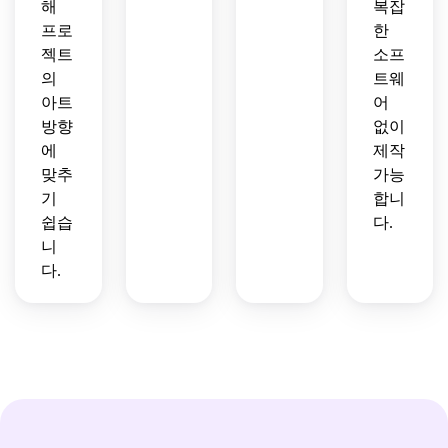
해
복잡
프로
한
젝트
소프
의
트웨
아트
어
방향
없이
에
제작
맞추
가능
기
합니
쉽습
다.
니
다.