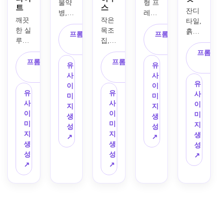
물약
형 프
트
스
잔디 
병, 
레임
깨끗
작은 
타일, 
방패, 
에 화
한 실
목조 
흙길 
금화, 
염 폭
프롬프트 복
프롬프트 복
루엣, 
집, 
변형, 
보물 
발, 
사
사
가죽 
이끼 
바위, 
프롬프
열쇠, 
얼음 
갑옷, 
지붕, 
프롬프트 복
프롬프트 복
관목, 
마법 
파편, 
유
유
짧은 
돌 굴
사
사
소나
두루
치유 
사
사
파란 
뚝, 
무, 
유
마리
빛, 
이
이
망토, 
꽃 상
연못 
유
유
사
가 고
마법 
미
미
옆에 
자, 
가장
사
사
이
르게 
보호
지
지
있는 
따뜻
자리
이
이
미
배치
막, 
생
생
철검, 
한 창
가 포
미
미
지
된 레
번개 
성
성
부드
문 불
함된 
지
지
생
트로 
공격
↗
↗
러운 
빛, 
탑다
생
생
성
픽셀 
을 포
셀 음
스타
운 
성
성
↗
아트 
함한 
영, 
일리
2D 
↗
↗
아이
판타
읽기 
시한 
숲 타
템 시
지 
쉬운 
나무 
일셋
트를 
RPG 
어스
질감, 
을 만
생성
스킬 
톤 컬
깨끗
드세
하세
아이
러, 
한 엣
요. 
요. 
콘 세