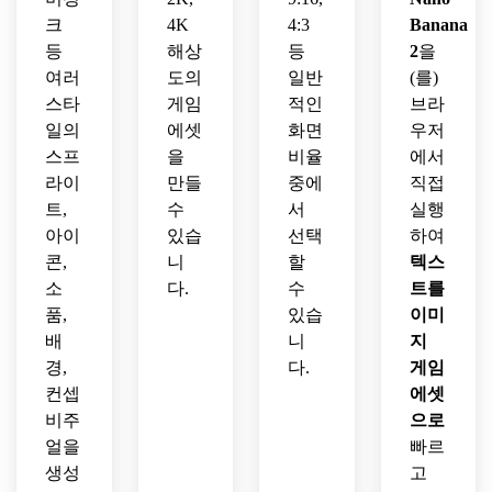
크
4K
4:3
Banana
등
해상
등
2
을
여러
도의
일반
(를)
스타
게임
적인
브라
일의
에셋
화면
우저
스프
을
비율
에서
라이
만들
중에
직접
트,
수
서
실행
아이
있습
선택
하여
콘,
니
할
텍스
소
다.
수
트를
품,
있습
이미
배
니
지
경,
다.
게임
컨셉
에셋
비주
으로
얼을
빠르
생성
고