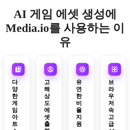
은은
지, 
일관
선명
트를 
AI 게임 에셋 생성에
한 하
부드
된 크
한 테
생성
이라
러운 
기의 
두리, 
하세
이트, 
자연
깨끗
Media.io를 사용하는 이
한정
요. 
투명 
광, 
한 에
된 하
광택 
배경
포근
셋시
지만 
있는 
유
과 인
한 분
트, 
읽기 
UI 마
디 게
위기, 
핸드
쉬운 
감, 
임용 
독립
페인
팔레
보석 
고품
된 구
팅 스
트, 
색상 
질로 
도, 
타일
최상
구분, 
정면 
게임 
의 질
급 32
작은 
포즈
준비
감, 
비트 
크기
다
고
유
브
로 중
된 디
신선
감성 
에서
양
해
연
라
심에 
테일
한 초
디테
도 선
한
상
한
우
선 전
로 아
록색
일, 
명한 
신 
늑한 
게
도
비
저
과 어
투명 
가독
2D 
시뮬
스 브
임
에
율
속
배경, 
성, 
판타
레이
라운 
통일
일관
아
셋
지
고
지 
션 게
팔레
성 있
된 모
트
출
원
급
RPG 
임을 
트, 
는 마
바일 