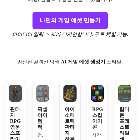
나만의 게임 에셋 만들기
아이디어 입력 -> AI가 디자인합니다. 무료 체험 가능.
엄선된 컬렉션 탐색
AI
게임 에셋
생성기
스타일.
판타
픽셀
아이
RPG
탑다
지
아이
소메
스킬
운
RPG
템
트릭
아이
포레
영웅
팩
판타
콘
스트
스프
지
타일
검, 
사각
라이
하우
셋