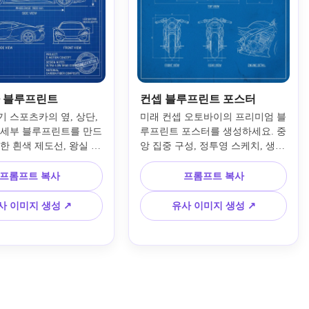
 블루프린트
컨셉 블루프린트 포스터
 스포츠카의 옆, 상단, 
미래 컨셉 오토바이의 프리미엄 블
 세부 블루프린트를 만드
루프린트 포스터를 생성하세요. 중
한 흰색 제도선, 왕실 블
앙 집중 구성, 정투영 스케치, 생동
치수 라벨, 공기역학적 바
감 있는 파란 배경의 흰색 라인워
산업 디자인 노트, 깔끔한 
크, 최소 캡션, 세련된 격자 레이아
프롬프트 복사
프롬프트 복사
, 프리미엄 컨셉 시트 구
웃, 미묘한 종이 질감, 포스터에 적
된 퍼포먼스 분위기, 고해
합한 균형, 정교한 기술 드로잉 스
사 이미지 생성 ↗
유사 이미지 생성 ↗
차 기술 스타일을 제공합
타일, 현대 산업 분위기, 스타일리
시 프레젠테이션 아티팩트를 위한 
선명한 디테일을 제공합니다.