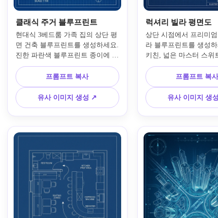
클래식 주거 블루프린트
럭셔리 빌라 평면도
현대식 3베드룸 가족 집의 상단 평
상단 시점에서 프리미엄
면 건축 블루프린트를 생성하세요. 
라 블루프린트를 생성하세
진한 파란색 블루프린트 종이에 하
키친, 넓은 마스터 스위트
얗고 선명한 제도선, 방 이름, 문, 
풀, 고급스러운 거실 공
창문, 벽 두께, 치수 표시, 미묘한 
함됩니다. 진한 네이비 
프롬프트 복사
프롬프트 복
격자 배경, 균형 잡힌 구성, 전문가
련된 흰색 기술선, 부드러
다운 명확한 도식, 깔끔한 프레젠
격자, 방 라벨, 치수선,
유사 이미지 생성 ↗
유사 이미지 생성
테이션 보드 느낌, 높은 디테일과 
축 보드 스타일링, 고급 
정밀한 기술적 미학을 보여줍니다.
명한 고해상도 디테일을
요.