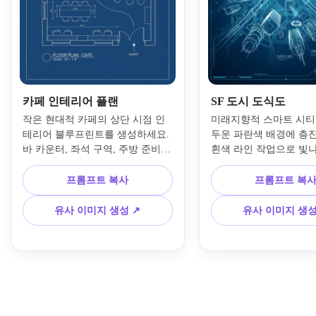
카페 인테리어 플랜
SF 도시 도식도
작은 현대적 카페의 상단 시점 인
미래지향적 스마트 시티
테리어 블루프린트를 생성하세요. 
두운 파란색 배경에 층진 
바 카운터, 좌석 구역, 주방 준비 
흰색 라인 작업으로 빛
영역, 화장실, 출입 동선이 포함됩
린트 도식도로 변환하세요
니다. 진한 파란 종이에 정밀한 흰
타워, 교통 시스템, 항공 
프롬프트 복사
프롬프트 복
색 제도선, 주석 블록, 가구 윤곽
HUD 오버레이, 데이터 
선, 치수 간격, 최소 우아한 스타일
된 SF 분위기, 빛나는 
유사 이미지 생성 ↗
유사 이미지 생성
링, 깔끔한 전문 인테리어 디자인 
마틱 컨셉 아트의 기술적
프레젠테이션으로 제작하세요.
조를 보여줍니다.