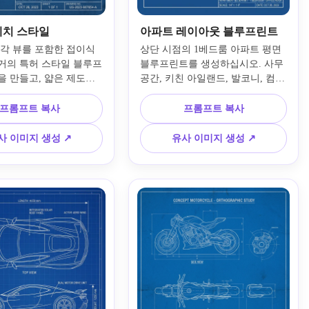
케치 스타일
아파트 레이아웃 블루프린트
등각 뷰를 포함한 접이식 
상단 시점의 1베드룸 아파트 평면 
거의 특허 스타일 블루프
블루프린트를 생성하십시오. 사무 
 만들고, 얇은 제도선, 
공간, 키친 아일랜드, 발코니, 컴팩
겨진 프롬프트, 간단한 
트 거실 공간을 포함합니다. 클래
, 단색 흰색-파란색 팔레
식 블루프린트 파란색 배경에 화이
프롬프트 복사
프롬프트 복사
 기계 구조, 발명 시트 
트 건축 제도선, 방 라벨, 문, 창문, 
 미묘한 오래된 기술 종
현실적인 이동 경로, 깔끔한 치수 
사 이미지 생성 ↗
유사 이미지 생성 ↗
 깔끔하고 공식적인 엔지
안내, 조직된 구성과 프레젠테이션
서 느낌을 보여줍니다.
에 적합한 제도 품질을 보여줍니
다.