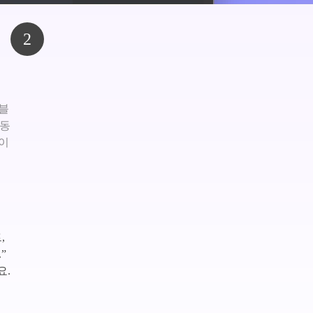
2
 블
작동
이
,
”
요.