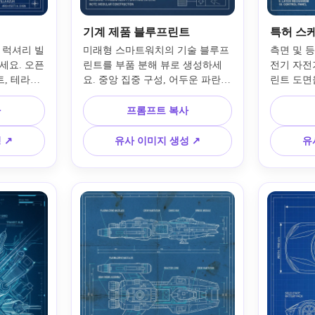
기계 제품 블루프린트
특허 스
 럭셔리 빌
미래형 스마트워치의 기술 블루프
측면 및 
요. 오픈 
린트를 부품 분해 뷰로 생성하세
전기 자전
, 테라스, 
요. 중앙 집중 구성, 어두운 파란 
린트 도면을
간 등이 포
종이에 깔끔한 흰색 엔지니어링 
번호가 매
종이에 세
선, 부품 명칭, 치수 표시, 마이크
주석 라벨
사
프롬프트 복사
운 제도 
로 디테일 텍스처, 산업 디자인 주
트, 정밀한
 세련된 건
석, 최소 레이아웃, 전문적인 느낌, 
레이아웃,
 ↗
유사 이미지 생성 ↗
유
분위기, 선
깨끗한 도식 프레젠테이션으로 컨
이 질감,
 활용하세
셉 제품 시트에 적합합니다.
니어링 문