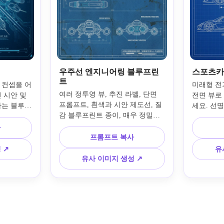
우주선 엔지니어링 블루프린
스포츠카
트
 컨셉을 어
미래형 전기
여러 정투영 뷰, 추진 라벨, 단면 
시안 및 
전면 뷰로
프롬프트, 흰색과 시안 제도선, 질
나는 블루프
세요. 선명
감 블루프린트 종이, 매우 정밀한 
. 고층 
루 종이, 
구조, 균형 잡힌 기술 레이아웃, 미
상단 뷰, 
디 윤곽, 
사
래 엔지니어링 분위기, 정밀 치수 
라벨, 세련
프롬프트 복사
격자 정렬
표시, 컨셉 포스터에 적합한 프리
디테일, 시네
성, 세련
 ↗
유
미엄 SF 도식 품질을 지닌 시네마
 제도 구
상도 자동
유사 이미지 생성 ↗
틱 우주선 엔지니어링 블루프린트
니다.
를 생성하세요.