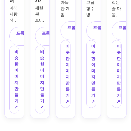
터
3D
아늑
고급 
작은 
미래 
세련
한 게
향수
숲 마
지향
된 
임 설
병의 
을, 
적인 
3D 
정, 
프리
곡선
여성 
렌더
미니
미엄 
형 지
프롬프트 복
프롬프트 복
프롬프
영웅
링, 
프롬프트 복
프롬프트 복
어처 
3D 
붕이 
사
사
의 양
과장
사
사
디오
제품 
있는 
식화
된 비
라마 
렌더
기발
비
비
비
된 
율, 
구성, 
링, 
한 별
비
비
슷
슷
슷
3D 
광택 
파스
중심 
장, 
슷
슷
한
한
한
게임 
있는 
텔 블
미니
이끼 
한
한
이
이
이
캐릭
비닐 
루와 
멀 구
덮인 
이
이
미
미
미
터 컨
소재, 
라벤
성, 
돌, 
미
미
지
지
지
셉, 
장난
더 컬
메탈
따뜻
지
지
만
만
만
자신
스러
러 팔
릭 캡
한 랜
만
만
들
들
들
감 넘
운 얼
레트, 
이 달
턴 
들
들
기
기
기
치는 
굴 표
빛나
린 우
빛, 
기
기
↗
↗
↗
자세
정, 
는 모
아한 
미니
↗
↗
의 전
다채
니터, 
유리 
어처 
신, 
로운 
컴팩
바디, 
스케
미묘
스트
트한 
사실
일, 
한 글
리트