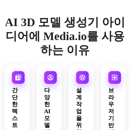
책상 
적인 
영화 
로우 
웨어, 
액세
반사, 
같은 
라인
역동
서리, 
매끄
깊이, 
AI 3D 모델 생성기 아이
이 있
적인 
플러
러운 
풍부
는 매
보드 
시 의
대리
한 나
끄러
포즈, 
자, 
석 받
무와 
디어에 Media.io를 사용
운 세
소매 
레이
침대, 
단풍 
그먼
제품 
어드 
부드
질감, 
하는 이유
트 장
샷 구
선반, 
러운 
황금
갑, 
성, 
깔끔
베이
빛 저
광택 
소프
한 기
지와 
녁 조
있고 
트박
하학
아이
명, 
무광
스 조
적 형
보리 
배경
택 소
명, 
태, 
팔레
에 부
재 대
미묘
부드
트, 
드러
간
다
설
브
비, 
한 바
러운 
확산
운 안
단
양
계
라
생생
닥 반
주변 
된 소
개, 
한
한
작
우
한 청
사, 
조명, 
프트
매력
록색
밝고 
텍
AI
사실
업
박스 
저
적인 
과 자
쾌활
적인 
스튜
동화
스
모
을
기
홍색 
한 팔
장난
디오 
책 분
트
델
위
반
악센
레트, 
감 같
조명, 
위기, 