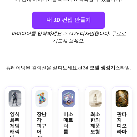
내 3D 컨셉 만들기
아이디어를 입력하세요 -> AI가 디자인합니다. 무료로
시도해 보세요.
큐레이팅된 컬렉션을 살펴보세요.
ai 3d 모델 생성기
스타일.
양식
장난
이소
최소
판타
화된
감
메트
한의
지
게임
피규
릭
제품
디오
캐릭
어
룸
모형
라마