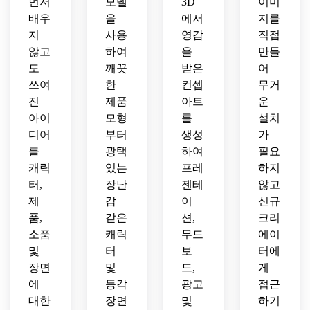
먼저
모델
3D
이미
트 렌
배우
을
에서
지를
더링
을 만
지
사용
영감
직접
들어
않고
하여
을
만들
보세
도
깨끗
받은
어
요.
쓰여
한
컨셉
무거
진
제품
아트
운
아이
모형
를
설치
디어
부터
생성
가
를
광택
하여
필요
캐릭
있는
프레
하지
터,
장난
젠테
않고
제
감
이
신규
품,
같은
션,
크리
소품
캐릭
무드
에이
및
터
보
터에
장면
및
드,
게
에
등각
광고
접근
대한
장면
및
하기