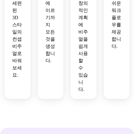
세련
에
창의
쉬운
된
이르
적인
워크
3D
기까
계획
플로
스타
지
에
우를
일의
모든
비주
제공
컨셉
것을
얼을
합니
비주
생성
쉽게
다.
얼로
합니
사용
바꿔
다.
할
보세
수
요.
있습
니
다.