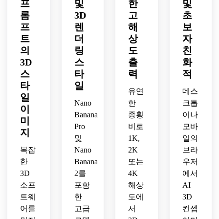
프
및
한
및
트, 
깨끗
은 소
세련
매우 
롬
3D
고
초
영화 
한 배
재, 
된 그
세부
프
렌
해
보
스튜
경, 
깔끔
림자, 
적으
트
더
상
자
디오 
선명
한 레
깨끗
로 광
조명, 
한 상
의
링
이아
도
한 상
친
택이 
부드
업적 
웃, 
업적 
나는 
3D
스
출
화
러운 
품질
매우 
미학, 
렌더
스
타
력
적
그림
로 스
자세
선명
링의 
타
일
자, 
케이
한 공
한 소
판타
유연
데스
일
깨끗
트보
유 가
재, 
지 
Nano
한
크톱
이
한 중
더의 
능한 
고급 
3D 
Banana
종횡
이나
미
립 배
맞춤
렌더
광고 
디오
Pro
비로
모바
경, 
형 수
지
링의 
품질 
라마
및
1K,
일의
매우 
집 장
등차
만들
를 생
복잡
Nano
2K
브라
세부 
난감 
원 
기.
성하
사항
피규
한
Banana
또는
우저
3D 
세요.
이 있
어를 
룸 컨
3D
2를
4K
에서
는 프
생성
셉을 
소프
포함
해상
AI
리미
하세
만드
트웨
한
도에
3D
엄 게
요.
세요.
어를
고급
서
컨셉
임 아