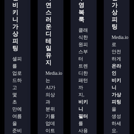
비
연
영
가
키
스
복
상
니
러
룩
피
가
운
팅
클래
상
디
식한
Media.io
피
테
원피
로
팅
일
스부
안전
유
셀피
터
하게
지
를
트렌
온라
업로
Media.io
디한
인
드하
는
패턴
비키
고
AI가
까
니
몇
의상
지,
가상
초
과
비키
피팅
만에
분위
니
을
여름
기를
필터
생성
을
업데
를
하세
준비
이트
사용
요.