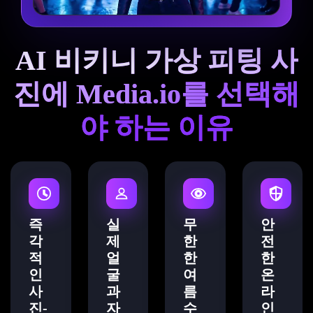
AI 비키니 가상 피팅 사
진에 Media.io를 선택해
야 하는 이유
즉
실
무
안
각
제
한
전
적
얼
한
한
인
굴
여
온
사
과
름
라
진-
자
수
인