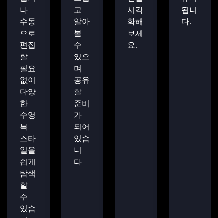
나
고
시각
됩니
수동
알아
화해
다.
으로
볼
보세
편집
수
요.
할
있으
필요
며
없이
공유
다양
할
한
준비
수영
가
복
되어
스타
있습
일을
니
쉽게
다.
탐색
할
수
있습