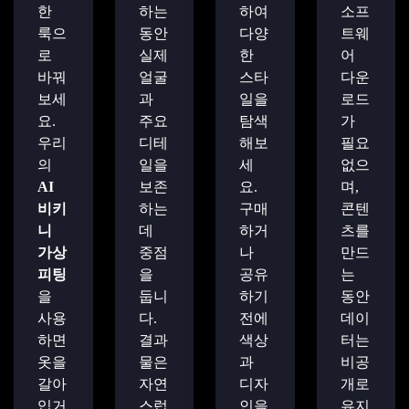
한
하는
하여
소프
룩으
동안
다양
트웨
로
실제
한
어
바꿔
얼굴
스타
다운
보세
과
일을
로드
요.
주요
탐색
가
우리
디테
해보
필요
의
일을
세
없으
AI
보존
요.
며,
비키
하는
구매
콘텐
니
데
하거
츠를
가상
중점
나
만드
피팅
을
공유
는
을
둡니
하기
동안
사용
다.
전에
데이
하면
결과
색상
터는
옷을
물은
과
비공
갈아
자연
디자
개로
입거
스럽
인을
유지