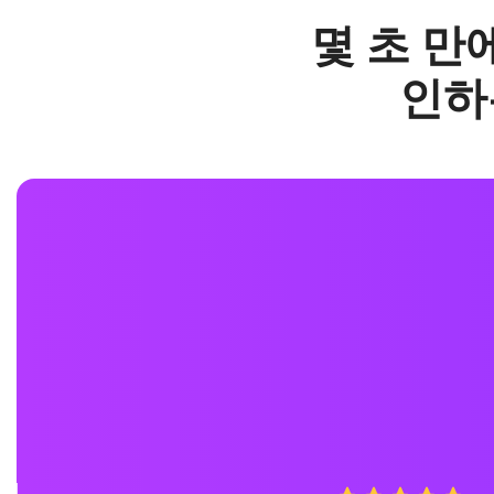
몇 초 만
인하