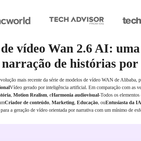
de vídeo Wan 2.6 AI: uma
 narração de histórias por
evolução mais recente da série de modelos de vídeo WAN de Alibaba, p
onal
Vídeo gerado por inteligência artificial. Em comparação com as ve
tória
,
Motion Realism
, e
Harmonia audiovisual
-Todos os elementos 
 um
Criador de conteúdo
,
Marketing
,
Educação
, ou
Entusiasta da I
s para a geração de vídeo orientada por narrativa com um mínimo de esf