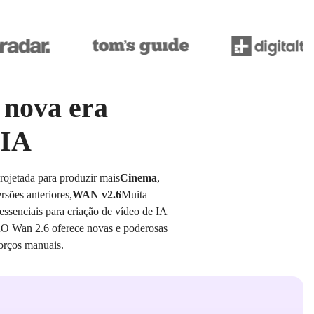
 nova era
 IA
rojetada para produzir mais
Cinema
,
rsões anteriores,
WAN v2.6
Muita
essenciais para criação de vídeo de IA
A
O Wan 2.6 oferece novas e poderosas
orços manuais.