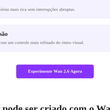
órias mais rica sem interrupções abruptas.
são
cem um controle mais refinado do ritmo visual.
Experimente Wan 2.6 Agora
 pode ser criado com o Wa