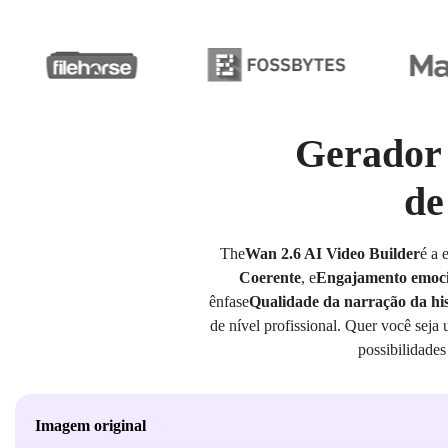
Gerador 
de
The
Wan 2.6 AI Video Builder
é a 
Coerente
, e
Engajamento emoci
ênfase
Qualidade da narração da his
de nível profissional. Quer você seja
possibilidade
Imagem original