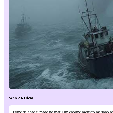
Wan 2.6 Dicas
Filme de ação filmado no mar. Um enorme monstro marinho pe