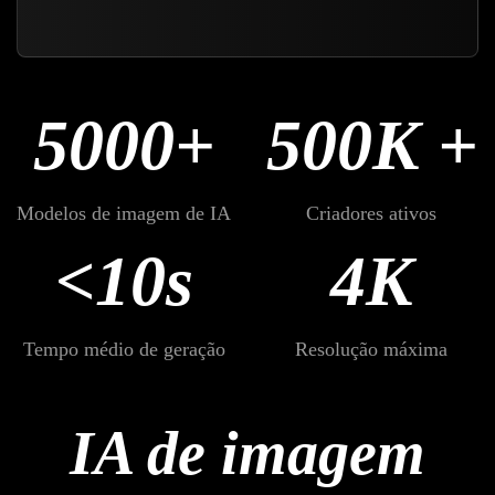
5000+
500K +
Modelos de imagem de IA
Criadores ativos
<10s
4K
Tempo médio de geração
Resolução máxima
IA de imagem