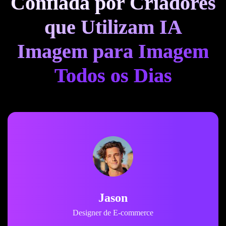
Confiada por Criadores
que Utilizam IA
Imagem para Imagem
Todos os Dias
Mina
rce
Ilustradora