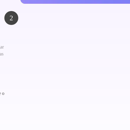
2
gar
as
e o