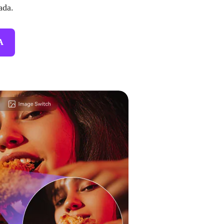
ada.
A