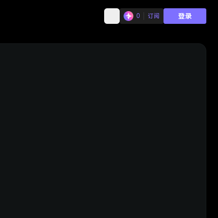
登录
0
订阅