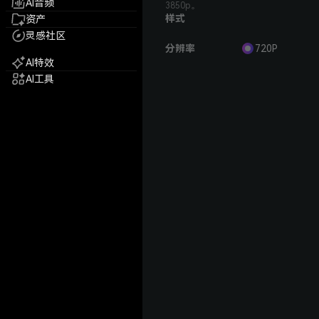
AI音频
3850p。
样式
资产
灵感社区
分辨率
720P
AI特效
AI工具