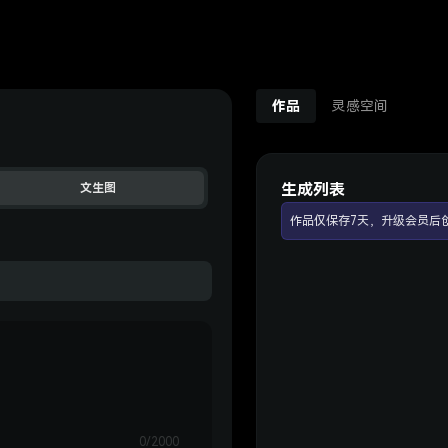
作品
灵感空间
生成列表
文生图
作品仅保存7天，升级会员后
0/2000