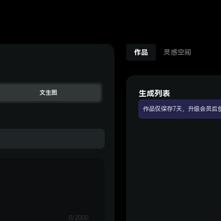
作品
灵感空间
生成列表
文生图
作品仅保存7天，升级会员后
0/2000