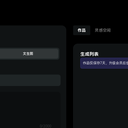
作品
灵感空间
生成列表
文生图
作品仅保存7天，升级会员后
0/2000