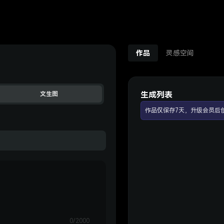
作品
灵感空间
生成列表
文生图
作品仅保存7天，升级会员后
0/2000