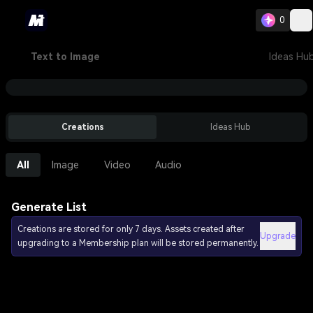
0
Text to Image
Ideas Hu
Creations
Ideas Hub
All
Image
Video
Audio
Generate List
Creations are stored for only 7 days. Assets created after
Upgrade
upgrading to a Membership plan will be stored permanently.