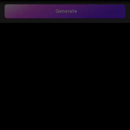
Generate
Создавайте
выпускные
постеры ChatGPT и
подсказки для ИИ-
выпускных
фотографий
онлайн