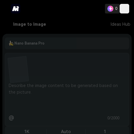
0
Image to Image
Ideas Hub
Nano Banana Pro
@
0/2000
1K
Auto
1