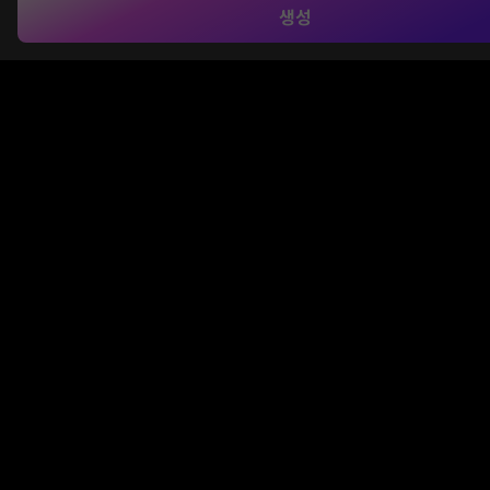
생성
참조 이미지 기반 스타일 전송
Media.io의
AI 이미지 투 이미지
도구는 업로드한 사진
의 인물 구조와 형태를 유지하면서 애니메이션, 지브리,
3D 아트 등 원하는 스타일로 자연스럽게 변환합니다. AI
가 시각적 특징을 스마트하게 재해석하여 독창적인 이
미지 생성을 지원합니다.