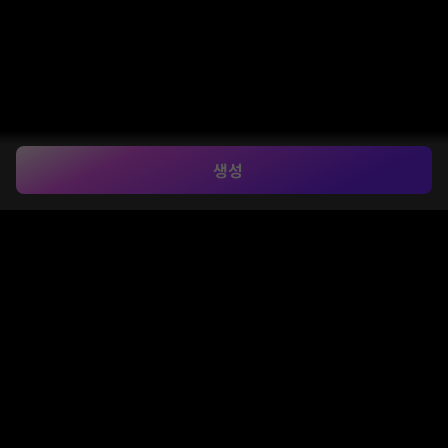
생성
남인도 룩 AI 사진 편집
프롬프트 온라인 무료
Media.io로 영화적인 남인도 사리 초상화를 만드세요. 바
이럴한 쌍둥이 자리 스타일 이미지 프롬프트를 사용하여 셀
카를 사실적인 케랄라 사리 룩, 타밀어 신부 초상화, 낭만적