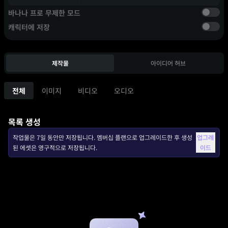
바나나 프로 무제한 모드
캐릭터에 저장
제작물
아이디어 허브
전체
이미지
비디오
오디오
목록 생성
작업물은 7일 동안만 저장됩니다. 멤버십 플랜으로 업그레이드한 후 생성
업그레
된 에셋은 영구적으로 저장됩니다.
이드