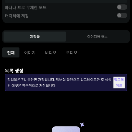
바나나 프로 무제한 모드
캐릭터에 저장
제작물
아이디어 허브
전체
이미지
비디오
오디오
목록 생성
작업물은 7일 동안만 저장됩니다. 멤버십 플랜으로 업그레이드한 후 생성
업그레
된 에셋은 영구적으로 저장됩니다.
이드