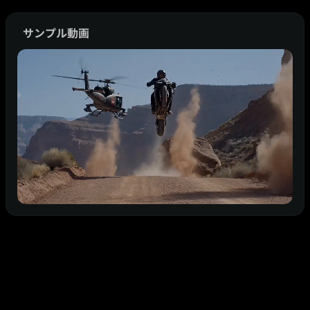
サンプル動画