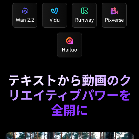
Wan 2.2
Vidu
Runway
Pixverse
Hailuo
テキストから動画のク
リエイティブパワーを
全開に