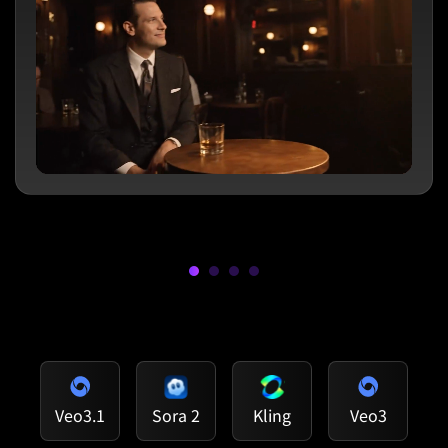
Veo3.1
Sora 2
Kling
Veo3