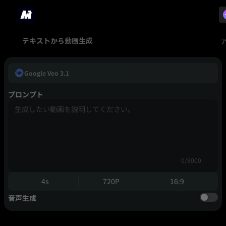
テキストから動画生成
Google Veo 3.1
プロンプト
0/8000
4s
720P
16:9
音声生成