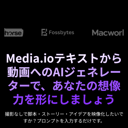
Media.ioテキストから
動画へのAIジェネレー
ターで、あなたの想像
力を形にしましょう
撮影なしで脚本・ストーリー・アイデアを映像化したいで
すか？プロンプトを入力するだけです。