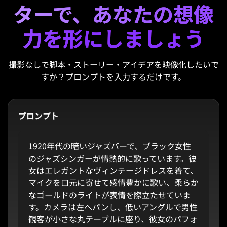
ターで、あなたの想像
力を形にしましょう
撮影なしで脚本・ストーリー・アイデアを映像化したいで
すか？プロンプトを入力するだけです。
プロンプト
1920年代の暗いジャズバーで、ブラック女性
のジャズシンガーが情熱的に歌っています。彼
女はエレガントなヴィンテージドレスを着て、
マイクを口元に寄せて感情豊かに歌い、柔らか
なゴールドのライトが表情を際立たせていま
す。カメラは左へパンし、低いアングルで男性
観客が小さな丸テーブルに座り、彼女のパフォ