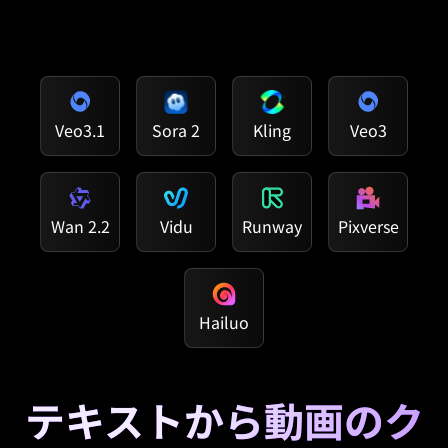
Veo3.1
Sora 2
Kling
Veo3
Wan 2.2
Vidu
Runway
Pixverse
Hailuo
テキストから動画のク