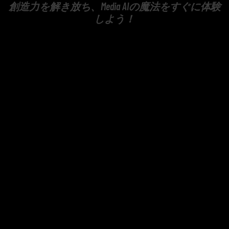
創造力を解き放ち、Media AIの魔法をすぐに体験
しよう！