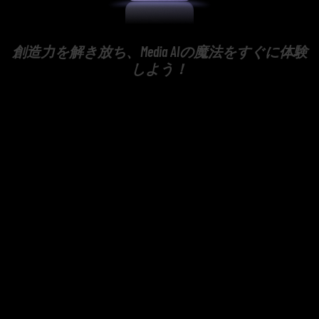
創造力を解き放ち、Media AIの魔法をすぐに体験
しよう！