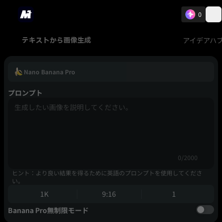
0
アイデアハ
テキストから画像生成
Nano Banana Pro
プロンプト
0/2000
ヒント：より良い結果を得るために英語のプロンプトを使用してくださ
い。
1K
9:16
1
Banana Pro無制限モード