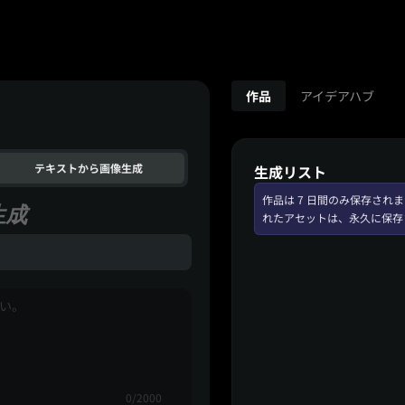
作品
アイデアハブ
テキストから画像生成
生成リスト
作品は 7 日間のみ保存さ
生成
れたアセットは、永久に保存
0/2000