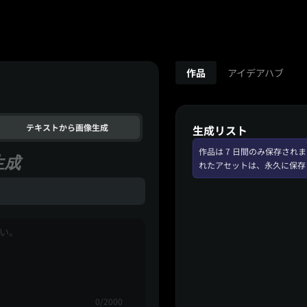
作品
アイデアハブ
テキストから画像生成
生成リスト
作品は 7 日間のみ保存さ
生成
れたアセットは、永久に保存
0/2000