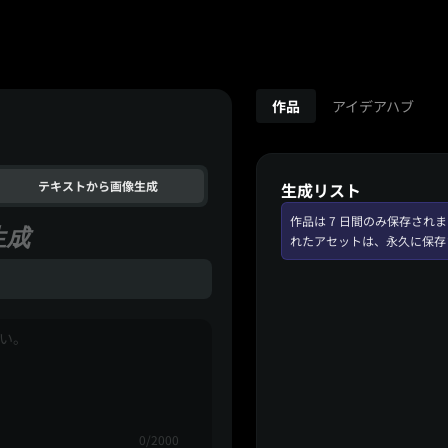
作品
アイデアハブ
テキストから画像生成
生成リスト
作品は 7 日間のみ保存さ
生成
れたアセットは、永久に保存
0/2000