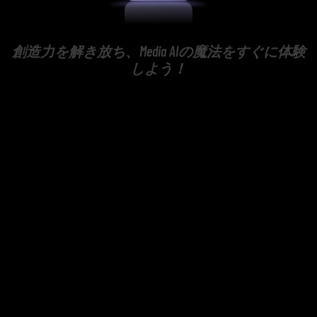
創造力を解き放ち、Media AIの魔法をすぐに体験
しよう！