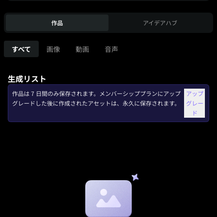
作品
アイデアハブ
すべて
画像
動画
音声
生成リスト
作品は 7 日間のみ保存されます。メンバーシッププランにアップ
アップ
グレードした後に作成されたアセットは、永久に保存されます。
グレー
ド