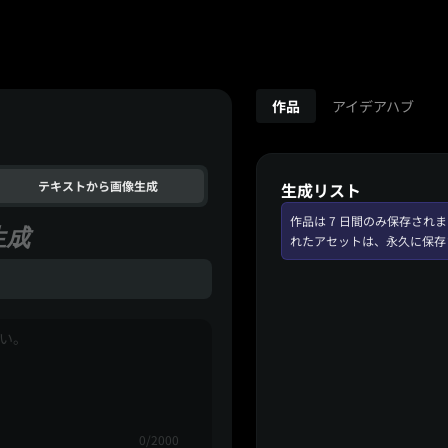
作品
アイデアハブ
テキストから画像生成
生成リスト
作品は 7 日間のみ保存さ
生成
れたアセットは、永久に保存
0/2000