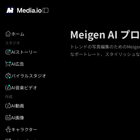
Meigen AI
ホーム
スタジオ
トレンドの写真編集のためのMeige
AIストーリー
なポートレート、スタイリッシュな
AI広告
バイラルスタジオ
AI音楽ビデオ
作成
AI動画
AI画像
キャラクター