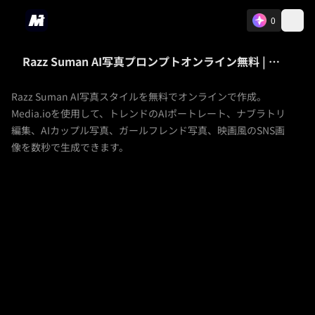
0
Razz Suman AI写真プロンプトオンライン無料 | トレンドAI写真2026を作成
Razz Suman AI写真スタイルを無料でオンラインで作成。
Media.ioを使用して、トレンドのAIポートレート、ナブラトリ
編集、AIカップル写真、ガールフレンド写真、映画風のSNS画
像を数秒で生成できます。