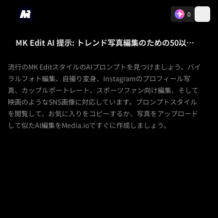
0
MK Edit AI 提示: トレンド写真編集のための50以上のコピー＆ペーストプロンプト
流行のMK EditスタイルのAIプロンプトを見つけましょう。バイ
ラルフォト編集、自撮り変身、Instagramのプロフィール写
真、カップルポートレート、スポーツファン向け編集、そして
映画のようなSNS画像に対応しています。プロンプトスタイル
を閲覧して、お気に入りをコピーするか、写真をアップロード
して似たAI編集をMedia.ioですぐに作成しましょう。