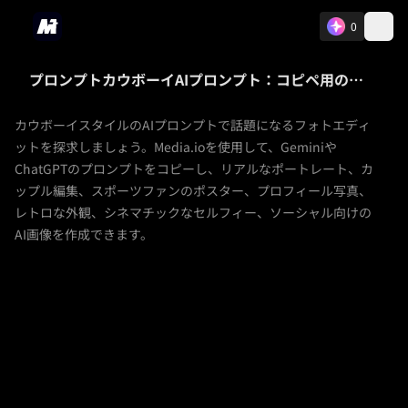
0
プロンプトカウボーイAIプロンプト：コピペ用の100以上のバイラル写真編集プロンプト
カウボーイスタイルのAIプロンプトで話題になるフォトエディ
ットを探求しましょう。Media.ioを使用して、Geminiや
ChatGPTのプロンプトをコピーし、リアルなポートレート、カ
ップル編集、スポーツファンのポスター、プロフィール写真、
レトロな外観、シネマチックなセルフィー、ソーシャル向けの
AI画像を作成できます。